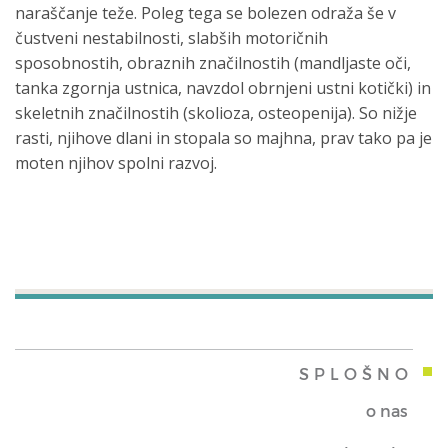
naraščanje teže. Poleg tega se bolezen odraža še v
čustveni nestabilnosti, slabših motoričnih
sposobnostih, obraznih značilnostih (mandljaste oči,
tanka zgornja ustnica, navzdol obrnjeni ustni kotički) in
skeletnih značilnostih (skolioza, osteopenija). So nižje
rasti, njihove dlani in stopala so majhna, prav tako pa je
moten njihov spolni razvoj.
SPLOŠNO
o nas