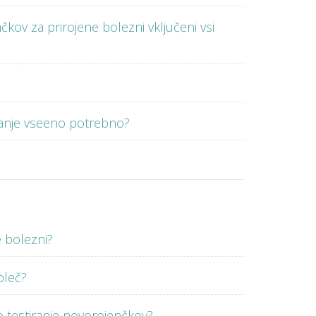
čkov za prirojene bolezni vključeni vsi
stiranje vseeno potrebno?
e bolezni?
oleč?
no testiranje novorojenčkov?