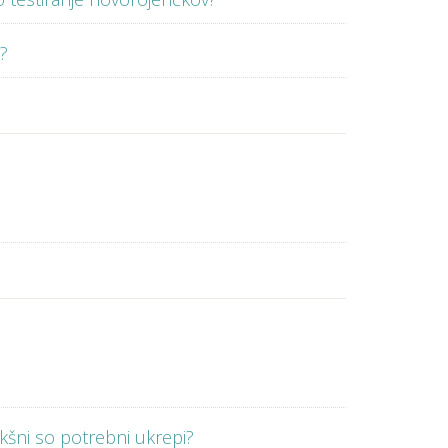
a?
akšni so potrebni ukrepi?