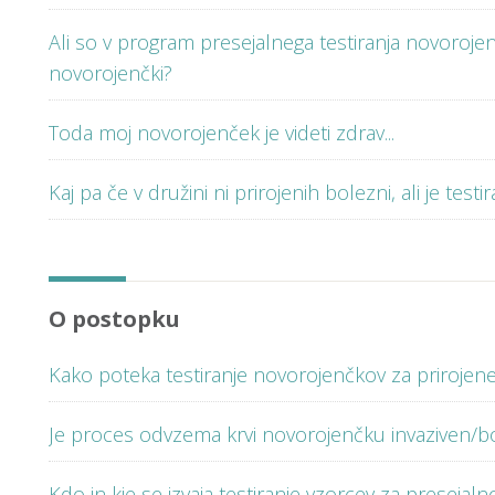
Ali so v program presejalnega testiranja novorojen
novorojenčki?
Toda moj novorojenček je videti zdrav...
Kaj pa če v družini ni prirojenih bolezni, ali je te
O postopku
Kako poteka testiranje novorojenčkov za prirojen
Je proces odvzema krvi novorojenčku invaziven/b
Kdo in kje se izvaja testiranje vzorcev za presejal