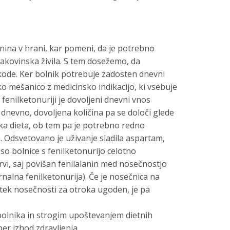
anina v hrani, kar pomeni, da je potrebno
jakovinska živila. S tem dosežemo, da
škode. Ker bolnik potrebuje zadosten dnevni
o mešanico z medicinsko indikacijo, ki vsebuje
fenilketonuriji je dovoljeni dnevni vnos
dnevno, dovoljena količina pa se določi glede
jska dieta, ob tem pa je potrebno redno
a. Odsvetovano je uživanje sladila aspartam,
 so bolnice s fenilketonurijo celotno
krvi, saj povišan fenilalanin med nosečnostjo
alna fenilketonurija). Če je nosečnica na
potek nosečnosti za otroka ugoden, je pa
olnika in strogim upoštevanjem dietnih
er izhod zdravljenja.