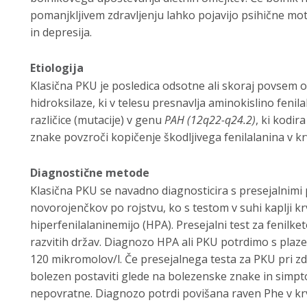
pomanjkljivem zdravljenju lahko pojavijo psihične mot
in depresija.
Etiologija
Klasična PKU je posledica odsotne ali skoraj povsem o
hidroksilaze, ki v telesu presnavlja aminokislino fenil
različice (mutacije) v genu
PAH (12q22-q24.2)
, ki kodir
znake povzroči kopičenje škodljivega fenilalanina v k
Diagnostične metode
Klasična PKU se navadno diagnosticira s presejalnimi
novorojenčkov po rojstvu, ko s testom v suhi kaplji kr
hiperfenilalaninemijo (HPA). Presejalni test za fenilketo
razvitih držav. Diagnozo HPA ali PKU potrdimo s plaze
120 mikromolov/l. Če presejalnega testa za PKU pri z
bolezen postaviti glede na bolezenske znake in simpt
nepovratne. Diagnozo potrdi povišana raven Phe v krv