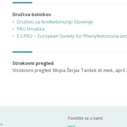
Društva bolnikov
Društvo za fenilketonurijo Slovenije
PKU Hrvaška
E.S.PKU – European Society for Phenylketonuria and
Strokovni pregled
Strokovni pregled: Mojca Žerjav Tanšek dr.med., april
Povežite se z nami:
ve