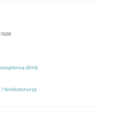
261600
obiopterina (BH4)
/ fenilketonurija