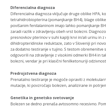
Diferencialna diagnoza
Diferencialna diagnoza vključuje druge oblike HPA, k
tetrahidrobiopterina (pomanjkanje BH4), blage oblike
povišanim fenilalaninom imajo lahko pomanjkanje BH4 
zaradi razlik v zdravljenju obeh vrst bolezni. Diagno
presnovkov pterinov v suhi kaplji krvi in/ali urinu in 
dihidropteridinske reduktaze, zato v Sloveniji pri no
za dodatno testiranje v tujino. S testom obremenitve s
odgovorili na zdravljenje z visokimi odmerki BH4 in t
bolezni, vendar je pri klasični fenilketonuriji odzivnost
Predrojstvena diagnoza
Prenatalno testiranje je mogoče opraviti z molekula
mutacije, ki povzročajo bolezen, analizirane in potrj
Genetika in genetsko svetovanje
Bolezen se dedno prenaša avtosomno recesivno. Pom