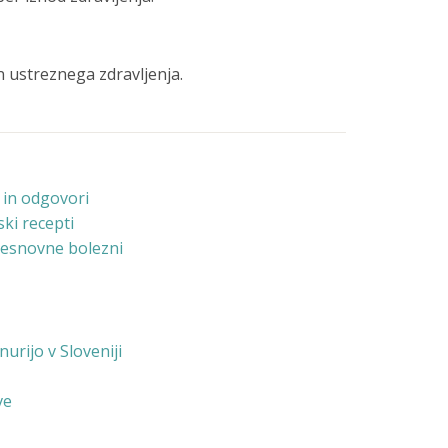
 ustreznega zdravljenja.
 in odgovori
ski recepti
resnovne bolezni
urijo v Sloveniji
ve