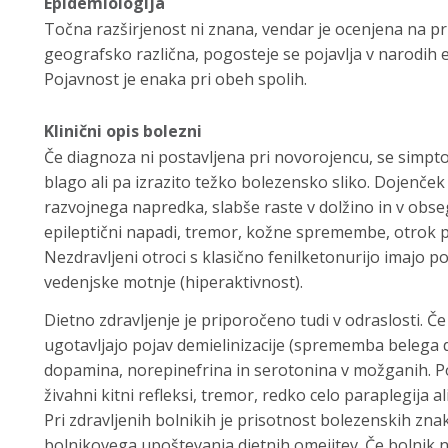
Epidemiologija
Točna razširjenost ni znana, vendar je ocenjena na pri
geografsko različna, pogosteje se pojavlja v narodih 
Pojavnost je enaka pri obeh spolih.
Klinični opis bolezni
Če diagnoza ni postavljena pri novorojencu, se simpto
blago ali pa izrazito težko bolezensko sliko. Dojenček 
razvojnega napredka, slabše raste v dolžino in v obseg
epileptični napadi, tremor, kožne spremembe, otrok 
Nezdravljeni otroci s klasično fenilketonurijo imajo 
vedenjske motnje (hiperaktivnost).
Dietno zdravljenje je priporočeno tudi v odraslosti. Če
ugotavljajo pojav demielinizacije (sprememba belega 
dopamina, norepinefrina in serotonina v možganih. P
živahni kitni refleksi, tremor, redko celo paraplegija al
Pri zdravljenih bolnikih je prisotnost bolezenskih zna
bolnikovega upoštevanja dietnih omejitev. Če bolnik n