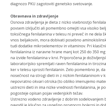
diagnozo PKU zagotoviti genetsko svetovanje.
Obravnava in zdravljenje
Osnova zdravljenja je dieta z nizko vsebnostjo fenilal
povsem izključiti ali pomembno omejiti vsa visoko bel
toksičnega fenilalanina v telesu ni preveč in ne dela 
vnos beljakovin, mora dobivati posebno aminokislinsk
tudi dodatke mikroelementov in vitaminov. Pri klasični 
fenilalanina iz naravne hrane manj kot 250 do 350 mg 
na izvide fenilalanina v krvi. Priporočena je doživljen
laboratorijsko spremljati raven fenilalanina in tirozin
ker v telesu sprosti fenilalanin. Zelo pomembno je, da
nosečnost na strogi dieti in z nizkim fenilalaninom v 
nepovratno okvari otroka (to obliko imenujemo matern
ustrezni dieti in ima nizke vrednosti fenilalanina, je 
pogosteje opisan pojav vedenjskih težav.
Ustrezno vodeno zdravljenje z dobrim sodelovanjem b
navodil je ključno za uspešno prognozo bolezni in dob