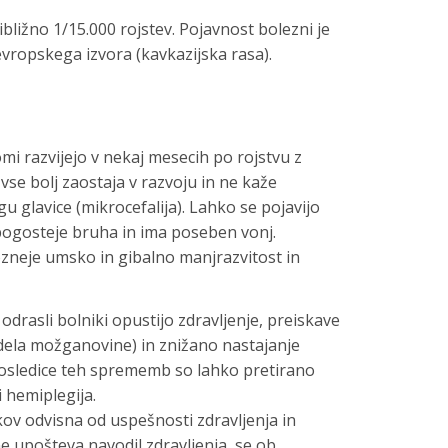
bližno 1/15.000 rojstev. Pojavnost bolezni je
evropskega izvora (kavkazijska rasa).
mi razvijejo v nekaj mesecih po rojstvu z
vse bolj zaostaja v razvoju in ne kaže
u glavice (mikrocefalija). Lahko se pojavijo
pogosteje bruha in ima poseben vonj.
pozneje umsko in gibalno manjrazvitost in
 odrasli bolniki opustijo zdravljenje, preiskave
dela možganovine) in znižano nastajanje
osledice teh sprememb so lahko pretirano
i hemiplegija.
kov odvisna od uspešnosti zdravljenja in
e upošteva navodil zdravljenja, se ob