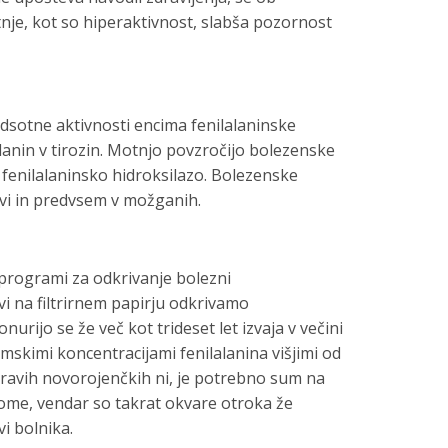
nje, kot so hiperaktivnost, slabša pozornost
dsotne aktivnosti encima fenilalaninske
alanin v tirozin. Motnjo povzročijo bolezenske
a fenilalaninsko hidroksilazo. Bolezenske
rvi in predvsem v možganih.
 programi za odkrivanje bolezni
vi na filtrirnem papirju odkrivamo
nurijo se že več kot trideset let izvaja v večini
mskimi koncentracijami fenilalanina višjimi od
dravih novorojenčkih ni, je potrebno sum na
ome, vendar so takrat okvare otroka že
i bolnika.