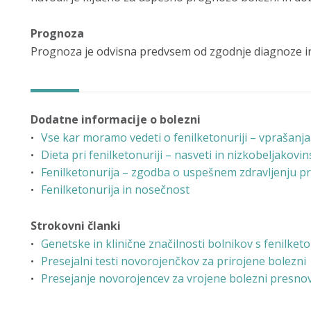
Prognoza
Prognoza je odvisna predvsem od zgodnje diagnoze in
Dodatne informacije o bolezni
Vse kar moramo vedeti o fenilketonuriji – vprašanja
Dieta pri fenilketonuriji – nasveti in nizkobeljakovin
Fenilketonurija – zgodba o uspešnem zdravljenju p
Fenilketonurija in nosečnost
Strokovni članki
Genetske in klinične značilnosti bolnikov s fenilketon
Presejalni testi novorojenčkov za prirojene bolezni
Presejanje novorojencev za vrojene bolezni presno