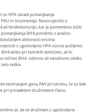
ot so HPA zaradi pomanjkanja
 PKU in tirozinemijo. Novorojenčki s
ali fenilketonurijo, kar je pomembno ločiti
zo pomanjkanja BH4 potrdimo z analizo
z določanjem aktivnosti encima
vorojencih z ugotovljeno HPA vzorce pošljemo
 BH4 lahko pri bolnikih določimo, ali bi
ako ločimo BH4- odzivno ali neodzivno obliko
 zelo redka.
rnim testiranjem gena
PAH
pri otroku, če so bile
ene pri prizadetem družinskem članu.
embno je, da se družinam z ugotovljeno