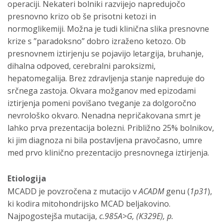
operaciji. Nekateri bolniki razvijejo napredujočo
presnovno krizo ob še prisotni ketozi in
normoglikemiji. Možna je tudi klinična slika presnovne
krize s ”paradoksno” dobro izraženo ketozo. Ob
presnovnem iztirjenju se pojavijo letargija, bruhanje,
dihalna odpoved, cerebralni paroksizmi,
hepatomegalija. Brez zdravljenja stanje napreduje do
srčnega zastoja. Okvara možganov med epizodami
iztirjenja pomeni povišano tveganje za dolgoročno
nevrološko okvaro. Nenadna nepričakovana smrt je
lahko prva prezentacija bolezni. Približno 25% bolnikov,
ki jim diagnoza ni bila postavljena pravočasno, umre
med prvo klinično prezentacijo presnovnega iztirjenja.
Etiologija
MCADD je povzročena z mutacijo v
ACADM
genu (
1p31
),
ki kodira mitohondrijsko MCAD beljakovino.
Najpogostejša mutacija,
c.985A>G, (K329E), p.