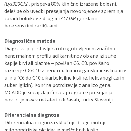
(Lys329Glu
), prispeva 80% klinično izražene bolezni,
delež se ob uvedbi presejanja novorojencev spreminja
zaradi bolnikov z drugimi
ACADM
genskimi
bolezenskimi različicami.
Diagnostične metode
Diagnoza je postavljena ob ugotovljenem značilno
nenormalnem profilu acilkarnitinov ob analizi suhe
kaplje krvi ali plazme – povišan C6, C8, povišano
razmerje C8/C10 z nenormalnimi organskimi kislinami v
urinu (C6 do C10 dikarboksilne kisline, heksanoglicerin,
suberilglicin). Končna potrditev je z analizo gena.
MCADD je sedaj vključena v programe presejanja
novorojencev v nekaterih državah, tudi v Sloveniji.
Diferencialna diagnoza
Diferencialna diagnoza vključuje druge motnje
mitohondrijske oksidacije maščobnih kislin.