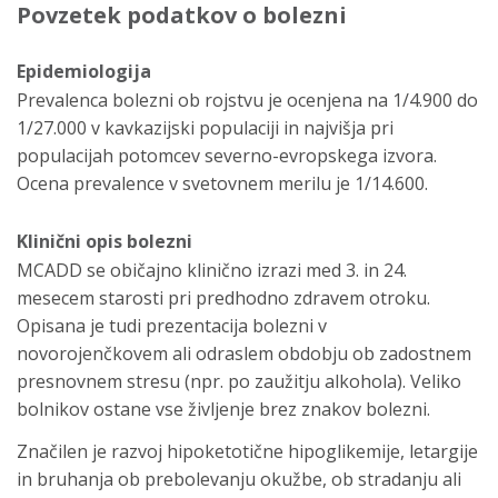
Povzetek podatkov o bolezni
Epidemiologija
Prevalenca bolezni ob rojstvu je ocenjena na 1/4.900 do
1/27.000 v kavkazijski populaciji in najvišja pri
populacijah potomcev severno-evropskega izvora.
Ocena prevalence v svetovnem merilu je 1/14.600.
Klinični opis bolezni
MCADD se običajno klinično izrazi med 3. in 24.
mesecem starosti pri predhodno zdravem otroku.
Opisana je tudi prezentacija bolezni v
novorojenčkovem ali odraslem obdobju ob zadostnem
presnovnem stresu (npr. po zaužitju alkohola). Veliko
bolnikov ostane vse življenje brez znakov bolezni.
Značilen je razvoj hipoketotične hipoglikemije, letargije
in bruhanja ob prebolevanju okužbe, ob stradanju ali