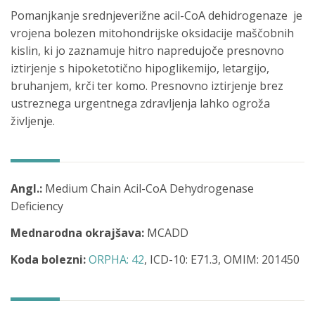
Pomanjkanje srednjeverižne acil-CoA dehidrogenaze je
vrojena bolezen mitohondrijske oksidacije maščobnih
kislin, ki jo zaznamuje hitro napredujoče presnovno
iztirjenje s hipoketotično hipoglikemijo, letargijo,
bruhanjem, krči ter komo. Presnovno iztirjenje brez
ustreznega urgentnega zdravljenja lahko ogroža
življenje.
Angl.:
Medium Chain Acil-CoA Dehydrogenase
Deficiency
Mednarodna okrajšava:
MCADD
Koda bolezni:
ORPHA: 42
, ICD-10: E71.3, OMIM: 201450