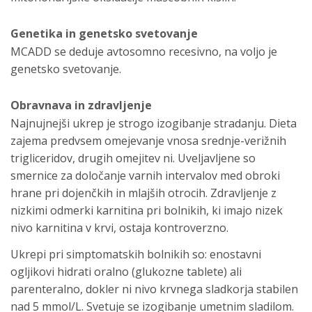
Genetika in genetsko svetovanje
MCADD se deduje avtosomno recesivno, na voljo je
genetsko svetovanje.
Obravnava in zdravljenje
Najnujnejši ukrep je strogo izogibanje stradanju. Dieta
zajema predvsem omejevanje vnosa srednje-verižnih
trigliceridov, drugih omejitev ni. Uveljavljene so
smernice za določanje varnih intervalov med obroki
hrane pri dojenčkih in mlajših otrocih. Zdravljenje z
nizkimi odmerki karnitina pri bolnikih, ki imajo nizek
nivo karnitina v krvi, ostaja kontroverzno.
Ukrepi pri simptomatskih bolnikih so: enostavni
ogljikovi hidrati oralno (glukozne tablete) ali
parenteralno, dokler ni nivo krvnega sladkorja stabilen
nad 5 mmol/L. Svetuje se izogibanje umetnim sladilom.