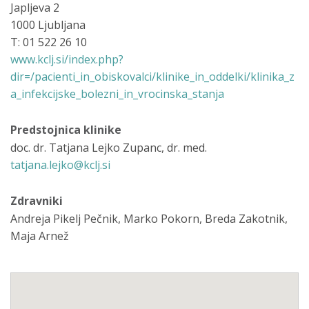
Japljeva 2
1000 Ljubljana
T: 01 522 26 10
www.kclj.si/index.php?
dir=/pacienti_in_obiskovalci/klinike_in_oddelki/klinika_z
a_infekcijske_bolezni_in_vrocinska_stanja
Predstojnica klinike
doc. dr. Tatjana Lejko Zupanc, dr. med.
tatjana.lejko@kclj.si
Zdravniki
Andreja Pikelj Pečnik, Marko Pokorn, Breda Zakotnik,
Maja Arnež