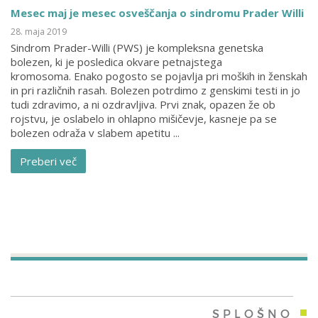
Mesec maj je mesec osveščanja o sindromu Prader Willi
28. maja 2019
Sindrom Prader-Willi (PWS) je kompleksna genetska
bolezen, ki je posledica okvare petnajstega
kromosoma. Enako pogosto se pojavlja pri moških in ženskah
in pri različnih rasah. Bolezen potrdimo z genskimi testi in jo
tudi zdravimo, a ni ozdravljiva. Prvi znak, opazen že ob
rojstvu, je oslabelo in ohlapno mišičevje, kasneje pa se
bolezen odraža v slabem apetitu ...
Preberi več
SPLOŠNO