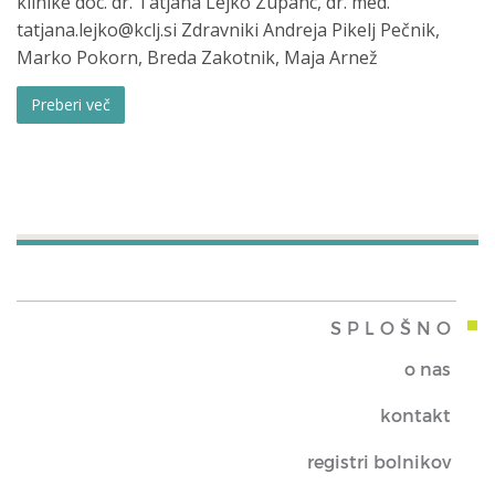
klinike doc. dr. Tatjana Lejko Zupanc, dr. med.
tatjana.lejko@kclj.si Zdravniki Andreja Pikelj Pečnik,
Marko Pokorn, Breda Zakotnik, Maja Arnež
Preberi več
SPLOŠNO
o nas
kontakt
registri bolnikov