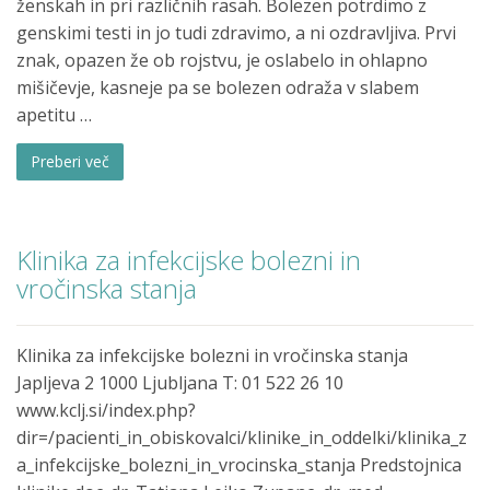
ženskah in pri različnih rasah. Bolezen potrdimo z
genskimi testi in jo tudi zdravimo, a ni ozdravljiva. Prvi
znak, opazen že ob rojstvu, je oslabelo in ohlapno
mišičevje, kasneje pa se bolezen odraža v slabem
apetitu …
Preberi več
Klinika za infekcijske bolezni in
vročinska stanja
Klinika za infekcijske bolezni in vročinska stanja
Japljeva 2 1000 Ljubljana T: 01 522 26 10
www.kclj.si/index.php?
dir=/pacienti_in_obiskovalci/klinike_in_oddelki/klinika_z
a_infekcijske_bolezni_in_vrocinska_stanja Predstojnica