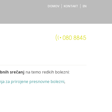
DOMOV
KONTAKT
EN
nih srečanj
na temo redkih bolezni:
ja za prirojene presnovne bolezni
,