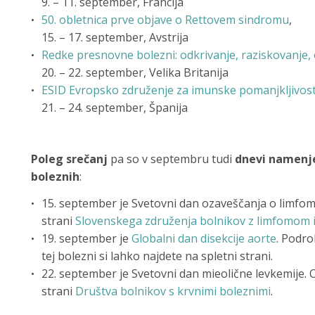
9. – 11. september, Francija
50. obletnica prve objave o Rettovem sindromu
,
15. – 17. september, Avstrija
Redke presnovne bolezni: odkrivanje, raziskovanje, 
20. – 22. september, Velika Britanija
ESID Evropsko združenje za imunske pomanjkljivosti
21. – 24. september, Španija
Poleg srečanj
pa so v septembru tudi
dnevi namenje
boleznih
:
15. september je Svetovni dan ozaveščanja o limfom
strani
Slovenskega združenja bolnikov z limfomom i
19. september je
Globalni dan disekcije aorte
. Podr
tej bolezni si lahko najdete na spletni strani.
22. september je Svetovni dan mieolične levkemije. O 
strani
Društva bolnikov s krvnimi boleznimi
.