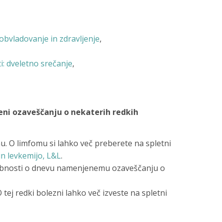
obvladovanje in zdravljenje
,
: dveletno srečanje
,
ni ozaveščanju o nekaterih redkih
u. O limfomu si lahko več preberete na spletni
n levkemijo, L&L
.
obnosti o dnevu namenjenemu ozaveščanju o
tej redki bolezni lahko več izveste na spletni