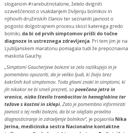
sloganom #rarebutnotalone, želelo dvigniti
ozaveščenost o vsakdanjem življenju bolnikov in
njihovih družinskih članov ter seznaniti javnost o
pogosto dolgotrajnem procesu skozi katerega gredo
bolniki,
da bi od prvih simptomov prišli do točne
diagnoze in ustreznega zdravljenja
. Pri tem jim je na
Ljubljanskem maratonu pomagala tudi že prepoznavna
maskota Gauchy.
„Simptomi Gaucherjeve bolezni se zelo razlikujejo in je
pomembno opozoriti, da je veliko ljudi, ki živijo brez
kakršnih koli simptomov. Toda glavni znaki in simptomi, ki
jih nikakor ne bi smeli prezreti, so
povečana jetra in
vranica, nizko število trombocitov in hemoglobina ter
težave s kostmi in sklepi
. Zato je pomembno informirati
javnost o tej redki bolezni, da bi se olajšalo pravilno
diagnosticiranje in zdravljenje bolnikov“,
je pojasnila
Nika
Jerina, medicinska sestra Nacionalne kontaktne