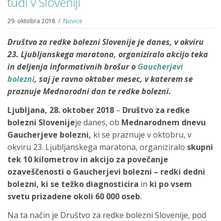
tudi v Sloveniji
29. oktobra 2018
/
Novice
Društvo za redke bolezni Slovenije je danes, v okviru
23. Ljubljanskega maratona, organiziralo akcijo teka
in deljenja informativnih brošur o
Gaucherjevi
bolezni
,
saj je ravno oktober mesec, v katerem se
praznuje Mednarodni dan te redke bolezni.
Ljubljana, 28. oktober 2018
–
Društvo za redke
bolezni Slovenije
je danes, ob
Mednarodnem dnevu
Gaucherjeve bolezni,
ki se praznuje v oktobru, v
okviru 23. Ljubljanskega maratona, organiziralo
skupni
tek 10 kilometrov in akcijo za povečanje
ozaveščenosti o Gaucherjevi bolezni – redki dedni
bolezni, ki se težko diagnosticira
in
ki po vsem
svetu prizadene okoli 60 000 oseb
.
Na ta način je Društvo za redke bolezni Slovenije, pod