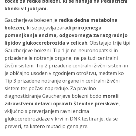
točke za redke bolezni, ki se nahaja na Pediatrični
kliniki v Ljubljani.
Gaucherjeva bolezen je
redka dedna metabolna
bolezen,
ki se pojavlja zaradi
prirojenega
pomanjkanja encima, odgovornega za razgradnjo
lipidov glukocerebrozida v celicah
. Obstajajo trije tipi
Gaucherjeve bolezni: Tip 1 je ne-neuronopatski in
prizadene le notranje organe, ne pa tudi centralni
živčni sistem, Tip 2 prizadene centralni živčni sistem in
je običajno usoden v zgodnjem otroštvu, medtem ko
Tip 3 prizadene notranje organe in centralni živčni
sistem ter počasi napreduje. Za pravilno
diagnosticiranje Gaucherjeve bolezni bodo
morali
zdravstveni delavci opraviti številne preiskave
,
vključno s preverjanjem ravni encima
glukocerebrozidaze v krvi in DNK testiranje, da se
preveri, za katero mutacijo gena gre.