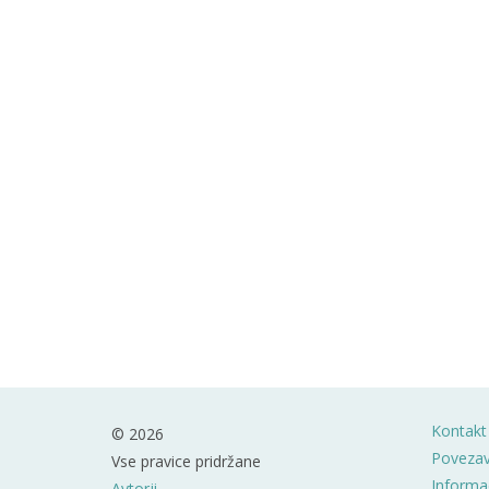
Kontakt
© 2026
Poveza
Vse pravice pridržane
Informac
Avtorji