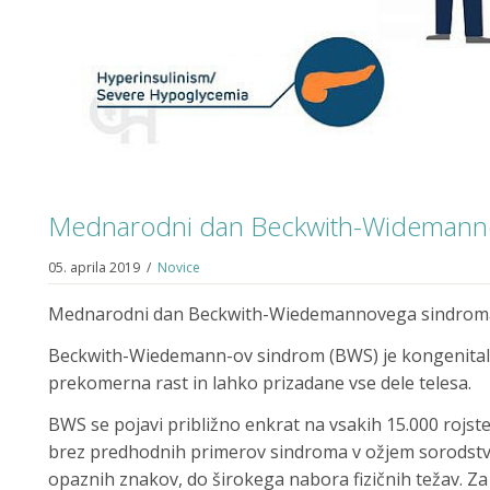
Mednarodni dan Beckwith-Widemann
05. aprila 2019
/
Novice
Mednarodni dan Beckwith-Wiedemannovega sindroma j
Beckwith-Wiedemann-ov sindrom (BWS) je kongenitaln
prekomerna rast in lahko prizadane vse dele telesa.
BWS se pojavi približno enkrat na vsakih 15.000 rojstev
brez predhodnih primerov sindroma v ožjem sorodstvu
opaznih znakov, do širokega nabora fizičnih težav. Z