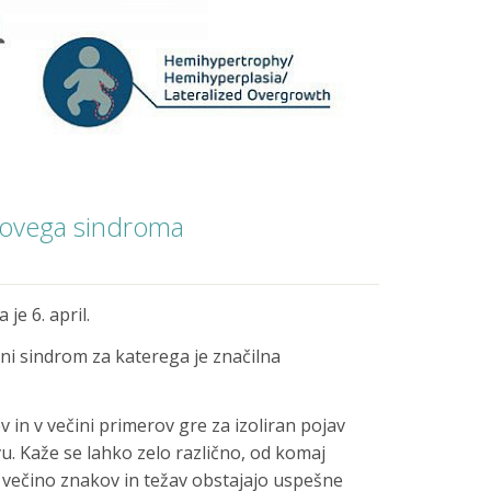
ovega sindroma
e 6. april.
i sindrom za katerega je značilna
 in v večini primerov gre za izoliran pojav
. Kaže se lahko zelo različno, od komaj
a večino znakov in težav obstajajo uspešne