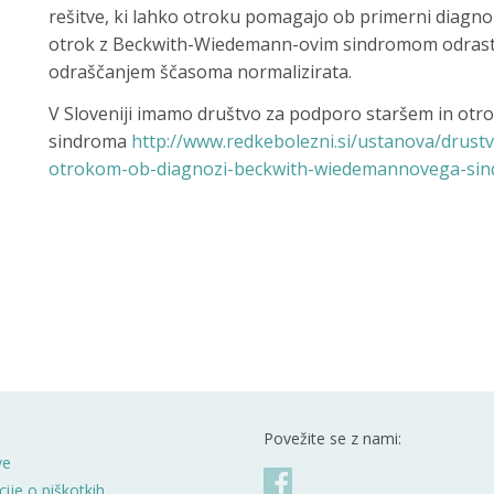
rešitve, ki lahko otroku pomagajo ob primerni diagnozi 
otrok z Beckwith-Wiedemann-ovim sindromom odraste v 
odraščanjem ščasoma normalizirata.
V Sloveniji imamo društvo za podporo staršem in o
sindroma
http://www.redkebolezni.si/ustanova/drustv
otrokom-ob-diagnozi-beckwith-wiedemannovega-si
Povežite se z nami:
ve
ije o piškotkih