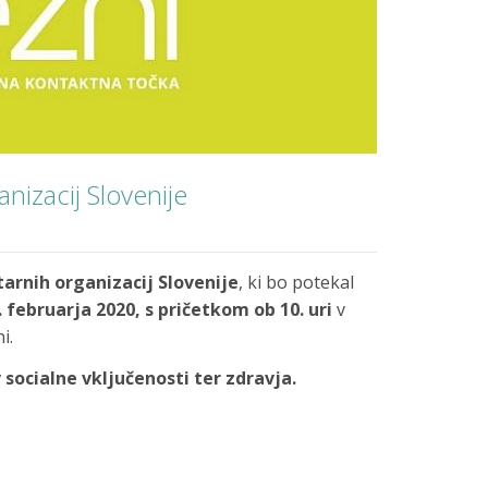
nizacij Slovenije
arnih organizacij Slovenije
, ki bo potekal
. februarja 2020,
s pričetkom
ob 10. uri
v
i.
 socialne vključenosti ter zdravja
.