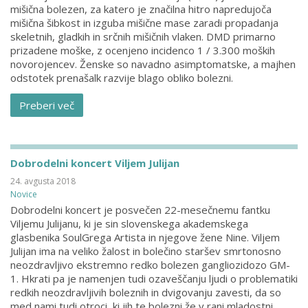
mišična bolezen, za katero je značilna hitro napredujoča
mišična šibkost in izguba mišične mase zaradi propadanja
skeletnih, gladkih in srčnih mišičnih vlaken. DMD primarno
prizadene moške, z ocenjeno incidenco 1 / 3.300 moških
novorojencev. Ženske so navadno asimptomatske, a majhen
odstotek prenašalk razvije blago obliko bolezni.
Preberi več
Dobrodelni koncert Viljem Julijan
24. avgusta 2018
Novice
Dobrodelni koncert je posvečen 22-mesečnemu fantku
Viljemu Julijanu, ki je sin slovenskega akademskega
glasbenika SoulGrega Artista in njegove žene Nine. Viljem
Julijan ima na veliko žalost in bolečino staršev smrtonosno
neozdravljivo ekstremno redko bolezen gangliozidozo GM-
1. Hkrati pa je namenjen tudi ozaveščanju ljudi o problematiki
redkih neozdravljivih boleznih in dvigovanju zavesti, da so
med nami tudi otroci, ki jih te bolezni že v rani mladostni