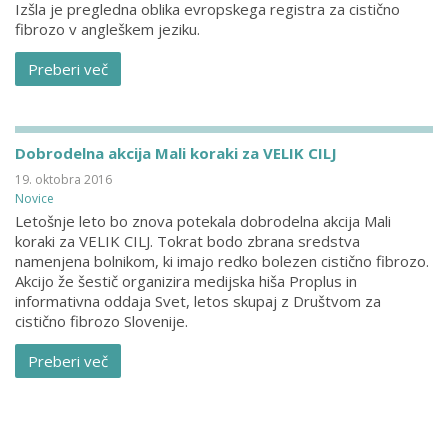
Izšla je pregledna oblika evropskega registra za cistično
fibrozo v angleškem jeziku.
Preberi več
Dobrodelna akcija Mali koraki za VELIK CILJ
19. oktobra 2016
Novice
Letošnje leto bo znova potekala dobrodelna akcija Mali
koraki za VELIK CILJ. Tokrat bodo zbrana sredstva
namenjena bolnikom, ki imajo redko bolezen cistično fibrozo.
Akcijo že šestič organizira medijska hiša Proplus in
informativna oddaja Svet, letos skupaj z Društvom za
cistično fibrozo Slovenije.
Preberi več