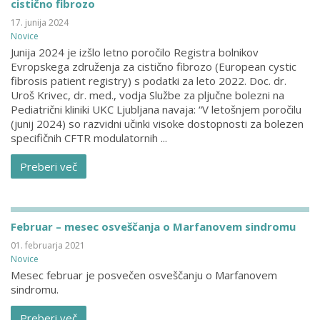
cistično fibrozo
17. junija 2024
Novice
Junija 2024 je izšlo letno poročilo Registra bolnikov
Evropskega združenja za cistično fibrozo (European cystic
fibrosis patient registry) s podatki za leto 2022. Doc. dr.
Uroš Krivec, dr. med., vodja Službe za pljučne bolezni na
Pediatrični kliniki UKC Ljubljana navaja: “V letošnjem poročilu
(junij 2024) so razvidni učinki visoke dostopnosti za bolezen
specifičnih CFTR modulatornih ...
Preberi več
Februar – mesec osveščanja o Marfanovem sindromu
01. februarja 2021
Novice
Mesec februar je posvečen osveščanju o Marfanovem
sindromu.
Preberi več