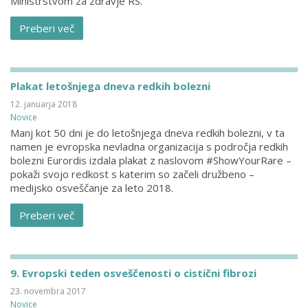
Ministrstvom za zdravje RS.
Preberi več
Plakat letošnjega dneva redkih bolezni
12. januarja 2018
Novice
Manj kot 50 dni je do letošnjega dneva redkih bolezni, v ta
namen je evropska nevladna organizacija s področja redkih
bolezni Eurordis izdala plakat z naslovom #ShowYourRare –
pokaži svojo redkost s katerim so začeli družbeno –
medijsko osveščanje za leto 2018.
Preberi več
9. Evropski teden osveščenosti o cistični fibrozi
23. novembra 2017
Novice