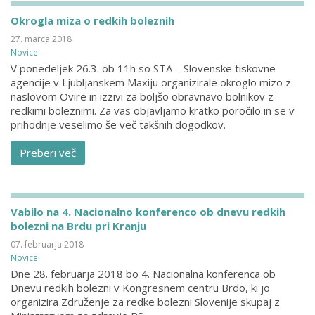
Okrogla miza o redkih boleznih
27. marca 2018
Novice
V ponedeljek 26.3. ob 11h so STA – Slovenske tiskovne
agencije v Ljubljanskem Maxiju organizirale okroglo mizo z
naslovom Ovire in izzivi za boljšo obravnavo bolnikov z
redkimi boleznimi. Za vas objavljamo kratko poročilo in se v
prihodnje veselimo še več takšnih dogodkov.
Preberi več
Vabilo na 4. Nacionalno konferenco ob dnevu redkih
bolezni na Brdu pri Kranju
07. februarja 2018
Novice
Dne 28. februarja 2018 bo 4. Nacionalna konferenca ob
Dnevu redkih bolezni v Kongresnem centru Brdo, ki jo
organizira Združenje za redke bolezni Slovenije skupaj z