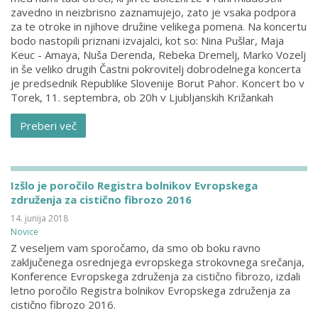
zavedno in neizbrisno zaznamujejo, zato je vsaka podpora
za te otroke in njihove družine velikega pomena. Na koncertu
bodo nastopili priznani izvajalci, kot so: Nina Pušlar, Maja
Keuc - Amaya, Nuša Derenda, Rebeka Dremelj, Marko Vozelj
in še veliko drugih Častni pokrovitelj dobrodelnega koncerta
je predsednik Republike Slovenije Borut Pahor. Koncert bo v
Torek, 11. septembra, ob 20h v Ljubljanskih Križankah
Preberi več
Izšlo je poročilo Registra bolnikov Evropskega
združenja za cistično fibrozo 2016
14. junija 2018
Novice
Z veseljem vam sporočamo, da smo ob boku ravno
zaključenega osrednjega evropskega strokovnega srečanja,
Konference Evropskega združenja za cistično fibrozo, izdali
letno poročilo Registra bolnikov Evropskega združenja za
cistično fibrozo 2016.