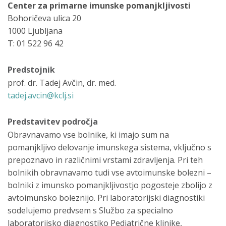
Center za primarne imunske pomanjkljivosti
Bohoričeva ulica 20
1000 Ljubljana
T: 01 522 96 42
Predstojnik
prof. dr. Tadej Avčin, dr. med.
tadej.avcin@kclj.si
Predstavitev področja
Obravnavamo vse bolnike, ki imajo sum na
pomanjkljivo delovanje imunskega sistema, vključno s
prepoznavo in različnimi vrstami zdravljenja. Pri teh
bolnikih obravnavamo tudi vse avtoimunske bolezni –
bolniki z imunsko pomanjkljivostjo pogosteje zbolijo z
avtoimunsko boleznijo. Pri laboratorijski diagnostiki
sodelujemo predvsem s Službo za specialno
laboratorijsko diagnostiko Pediatrične klinike,