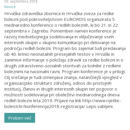
03. septembra 2018
Novice
Hrvaška zdravniška zbornica in Hrvaška zveza za redke
bolezni pod pokroviteljstvom EURORDIS organizirata 5.
mednarodno konferenco o redkih boleznih, ki bo 21. in 22.
septembra v Zagrebu. Pomemben namen konference je
razvoj medsebojnega sodelovanja in vključevanje vseh
interesnih skupin v skupno komunikacijo pri delovanje na
področju redkih bolezni. Program bo zajemal tudi predavanja
ob 40. letnici neonatalnih presejalnih testov v Hrvaški in
zanimive informacije o položaju zdravili za redke bolezni in o
drugih zdravstveno-socialnih storitvah za bolnike z redkimi
boleznimi na nacionalni ravni. Program konference je v prilogi.
Cilj srečanja je tudi izmenjava znanja, natančnejši vpogled v
organizacijsko strukturo združenj, odnos do pristojnih
institucij, članov in drugih interesnih skupin ter pogovor o
možnosti sodelovanja pri obeležitvi mednarodnega dneva
redkih bolezni leta 2019. Prijave na link http://www.rijetke-
bolesti.hr/konferencija2018-registracija/ Lepo vabljeni.
Preberi več