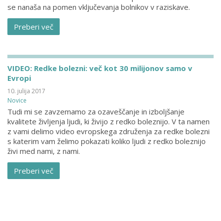
se nanaša na pomen vključevanja bolnikov v raziskave.
Preberi več
VIDEO: Redke bolezni: več kot 30 milijonov samo v
Evropi
10. julija 2017
Novice
Tudi mi se zavzemamo za ozaveščanje in izboljšanje
kvalitete življenja ljudi, ki živijo z redko boleznijo. V ta namen
z vami delimo video evropskega združenja za redke bolezni
s katerim vam želimo pokazati koliko ljudi z redko boleznijo
živi med nami, z nami.
Preberi več