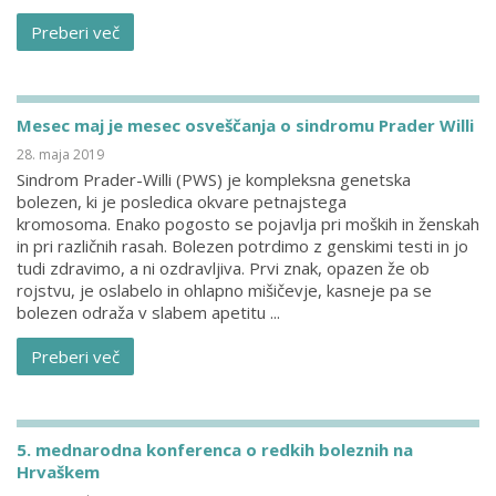
Preberi več
Mesec maj je mesec osveščanja o sindromu Prader Willi
28. maja 2019
Sindrom Prader-Willi (PWS) je kompleksna genetska
bolezen, ki je posledica okvare petnajstega
kromosoma. Enako pogosto se pojavlja pri moških in ženskah
in pri različnih rasah. Bolezen potrdimo z genskimi testi in jo
tudi zdravimo, a ni ozdravljiva. Prvi znak, opazen že ob
rojstvu, je oslabelo in ohlapno mišičevje, kasneje pa se
bolezen odraža v slabem apetitu ...
Preberi več
5. mednarodna konferenca o redkih boleznih na
Hrvaškem