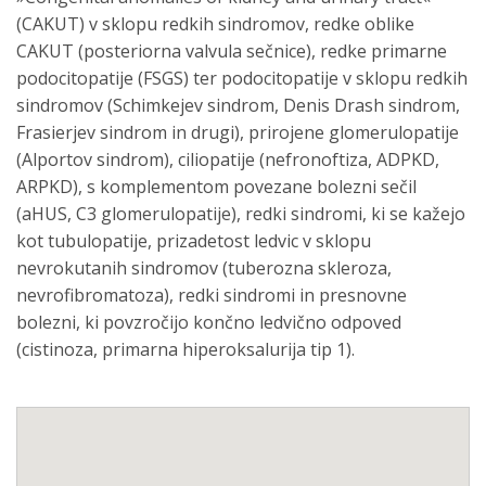
(CAKUT) v sklopu redkih sindromov, redke oblike
CAKUT (posteriorna valvula sečnice), redke primarne
podocitopatije (FSGS) ter podocitopatije v sklopu redkih
sindromov (Schimkejev sindrom, Denis Drash sindrom,
Frasierjev sindrom in drugi), prirojene glomerulopatije
(Alportov sindrom), ciliopatije (nefronoftiza, ADPKD,
ARPKD), s komplementom povezane bolezni sečil
(aHUS, C3 glomerulopatije), redki sindromi, ki se kažejo
kot tubulopatije, prizadetost ledvic v sklopu
nevrokutanih sindromov (tuberozna skleroza,
nevrofibromatoza), redki sindromi in presnovne
bolezni, ki povzročijo končno ledvično odpoved
(cistinoza, primarna hiperoksalurija tip 1).