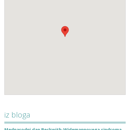
iz bloga
Mednarodni dan Beckwith-Widemannovega sindroma