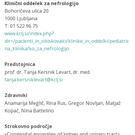
Klinični oddelek za nefrologijo
Bohoričeva ulica 20
1000 Ljubljana
T: 01 522 96 75
www.kclj.si/index.php?
dir=/pacienti_in_obiskovalci/klinike_in_oddelki/pediatric
na_klinika/ko_za_nefrologijo
Predstojnica
prof. dr. Tanja Kersnik Levart, dr. med.
tanja.kersniklevart@kclj.si
Zdravniki
Anamarija Meglič, Rina Rus, Gregor Novljan, Matjaž
Kopač, Nina Battelino
Strokovno področje
»Congenital anomalies of kidney and urinary tract«