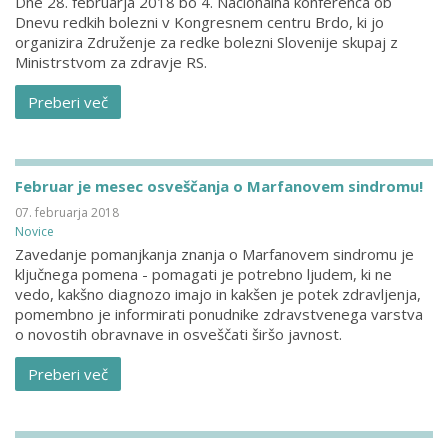
Dne 28. februarja 2018 bo 4. Nacionalna konferenca ob
Dnevu redkih bolezni v Kongresnem centru Brdo, ki jo
organizira Združenje za redke bolezni Slovenije skupaj z
Ministrstvom za zdravje RS.
Preberi več
Februar je mesec osveščanja o Marfanovem sindromu!
07. februarja 2018
Novice
Zavedanje pomanjkanja znanja o Marfanovem sindromu je
ključnega pomena - pomagati je potrebno ljudem, ki ne
vedo, kakšno diagnozo imajo in kakšen je potek zdravljenja,
pomembno je informirati ponudnike zdravstvenega varstva
o novostih obravnave in osveščati širšo javnost.
Preberi več