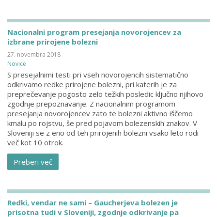
Nacionalni program presejanja novorojencev za
izbrane prirojene bolezni
27. novembra 2018
Novice
S presejalnimi testi pri vseh novorojencih sistematično
odkrivamo redke prirojene bolezni, pri katerih je za
preprečevanje pogosto zelo težkih posledic ključno njihovo
zgodnje prepoznavanje. Z nacionalnim programom
presejanja novorojencev zato te bolezni aktivno iščemo
kmalu po rojstvu, še pred pojavom bolezenskih znakov. V
Sloveniji se z eno od teh prirojenih bolezni vsako leto rodi
več kot 10 otrok.
Preberi več
Redki, vendar ne sami – Gaucherjeva bolezen je
prisotna tudi v Sloveniji, zgodnje odkrivanje pa