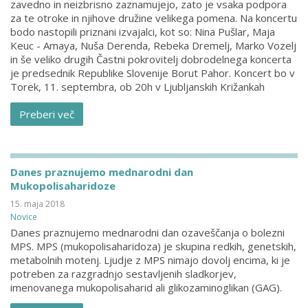
zavedno in neizbrisno zaznamujejo, zato je vsaka podpora
za te otroke in njihove družine velikega pomena. Na koncertu
bodo nastopili priznani izvajalci, kot so: Nina Pušlar, Maja
Keuc - Amaya, Nuša Derenda, Rebeka Dremelj, Marko Vozelj
in še veliko drugih Častni pokrovitelj dobrodelnega koncerta
je predsednik Republike Slovenije Borut Pahor. Koncert bo v
Torek, 11. septembra, ob 20h v Ljubljanskih Križankah
Preberi več
Danes praznujemo mednarodni dan
Mukopolisaharidoze
15. maja 2018
Novice
Danes praznujemo mednarodni dan ozaveščanja o bolezni
MPS. MPS (mukopolisaharidoza) je skupina redkih, genetskih,
metabolnih motenj. Ljudje z MPS nimajo dovolj encima, ki je
potreben za razgradnjo sestavljenih sladkorjev,
imenovanega mukopolisaharid ali glikozaminoglikan (GAG).