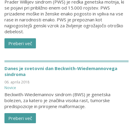
Prader Willijev sindrom (PWS) je redka genetska motnja, ki
se pojavi pri približno enem od 15.000 rojstev. PWS
prizadene moške in ženske enako pogosto in vpliva na vse
rase in narodnosti enako. PWS je prepoznan kot
najpogostejši genski vzrok za življenje ogrožajočo otroško
debelost.
Preberi več
Danes je svetovni dan Beckwith-Wiedemannovega
sindroma
06. aprila 2018
Novice
Beckwith-Wiedemannov sindrom (BWS) je genetska
bolezen, za katero je značilna visoka rast, tumorske
predispozicije in prirojene malformacije.
Preberi več