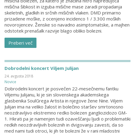
mišična bolezen, za katero je značilna hitro napredujoča
mišična šibkost in izguba mišične mase zaradi propadanja
skeletnih, gladkih in srčnih mišičnih vlaken. DMD primarno
prizadene moške, z ocenjeno incidenco 1 / 3.300 moških
novorojencev. Ženske so navadno asimptomatske, a majhen
odstotek prenašalk razvije blago obliko bolezni.
Preberi več
Dobrodelni koncert Viljem Julijan
24. avgusta 2018
Novice
Dobrodelni koncert je posvečen 22-mesečnemu fantku
Viljemu Julijanu, ki je sin slovenskega akademskega
glasbenika SoulGrega Artista in njegove žene Nine. Viljem
Julijan ima na veliko žalost in bolečino staršev smrtonosno
neozdravljivo ekstremno redko bolezen gangliozidozo GM-
1. Hkrati pa je namenjen tudi ozaveščanju ljudi o problematiki
redkih neozdravljivih boleznih in dvigovanju zavesti, da so
med nami tudi otroci, ki jih te bolezni že v rani mladostni