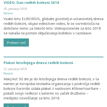
VIDEO: Dan redkih bolezni 2018
30. januarja 2018
Novice
Vsako leto EURORDIS, globalni gostitelj in ustanovitelj dneva
redkih bolezni, objavi edinstven video, ki se osredotoča na
določeno temo za tekoče leto. Videoposnetek za leto 2018
se nanaša na pomen vključevanja bolnikov v raziskave.
Preberi več
Plakat letošnjega dneva redkih bolezni
12. januarja 2018
Novice
Manj kot 50 dni je do letošnjega dneva redkih bolezni, v ta
namen je evropska nevladna organizacija s področja redkih
bolezni Eurordis izdala plakat z naslovom #ShowYourRare –
pokaži svojo redkost s katerim so začeli družbeno –
medijsko osveščanje za leto 2018.