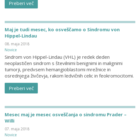
Preberi več
Maj je tudi mesec, ko osveščamo o Sindromu von
Hippel-Lindau
08. maja 2018
Novice
Sindrom von Hippel-Lindau (VHL) je redek deden
neoplastičen sindrom s številnimi benignimi in malignimi
tumorji, predvsem hemangioblastomi mrežnice in
osrednjega živčevja, rakom ledvičnih celic in feokromocitomi.
Preberi več
Mesec maj je mesec osveščanja o sindromu Prader –
Willi
07. maja 2018
Novice