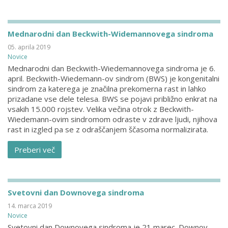
Mednarodni dan Beckwith-Widemannovega sindroma
05. aprila 2019
Novice
Mednarodni dan Beckwith-Wiedemannovega sindroma je 6.
april. Beckwith-Wiedemann-ov sindrom (BWS) je kongenitalni
sindrom za katerega je značilna prekomerna rast in lahko
prizadane vse dele telesa. BWS se pojavi približno enkrat na
vsakih 15.000 rojstev. Velika večina otrok z Beckwith-
Wiedemann-ovim sindromom odraste v zdrave ljudi, njihova
rast in izgled pa se z odraščanjem ščasoma normalizirata.
Preberi več
Svetovni dan Downovega sindroma
14. marca 2019
Novice
Svetovni dan Downovega sindroma je 21 marec. Downov