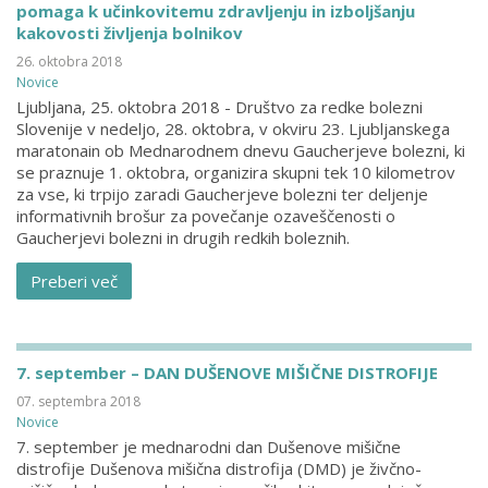
pomaga k učinkovitemu zdravljenju in izboljšanju
kakovosti življenja bolnikov
26. oktobra 2018
Novice
Ljubljana, 25. oktobra 2018 - Društvo za redke bolezni
Slovenije v nedeljo, 28. oktobra, v okviru 23. Ljubljanskega
maratonain ob Mednarodnem dnevu Gaucherjeve bolezni, ki
se praznuje 1. oktobra, organizira skupni tek 10 kilometrov
za vse, ki trpijo zaradi Gaucherjeve bolezni ter deljenje
informativnih brošur za povečanje ozaveščenosti o
Gaucherjevi bolezni in drugih redkih boleznih.
Preberi več
7. september – DAN DUŠENOVE MIŠIČNE DISTROFIJE
07. septembra 2018
Novice
7. september je mednarodni dan Dušenove mišične
distrofije Dušenova mišična distrofija (DMD) je živčno-