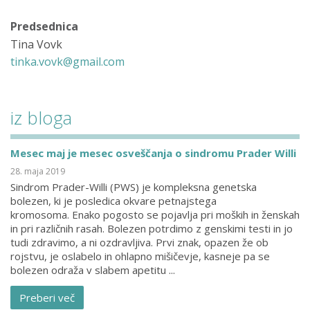
Predsednica
Tina Vovk
tinka.vovk@gmail.com
iz bloga
Mesec maj je mesec osveščanja o sindromu Prader Willi
28. maja 2019
Sindrom Prader-Willi (PWS) je kompleksna genetska
bolezen, ki je posledica okvare petnajstega
kromosoma. Enako pogosto se pojavlja pri moških in ženskah
in pri različnih rasah. Bolezen potrdimo z genskimi testi in jo
tudi zdravimo, a ni ozdravljiva. Prvi znak, opazen že ob
rojstvu, je oslabelo in ohlapno mišičevje, kasneje pa se
bolezen odraža v slabem apetitu ...
Preberi več