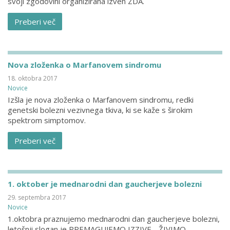
svoji zgodovini organizirana izven ZDA.
Preberi več
Nova zloženka o Marfanovem sindromu
18. oktobra 2017
Novice
Izšla je nova zloženka o Marfanovem sindromu, redki
genetski bolezni vezivnega tkiva, ki se kaže s širokim
spektrom simptomov.
Preberi več
1. oktober je mednarodni dan gaucherjeve bolezni
29. septembra 2017
Novice
1.oktobra praznujemo mednarodni dan gaucherjeve bolezni,
letošnji slogan je PREMAGUJEMO IZZIVE - ŽIVIMO