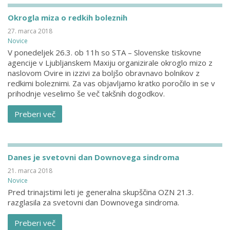
Okrogla miza o redkih boleznih
27. marca 2018
Novice
V ponedeljek 26.3. ob 11h so STA – Slovenske tiskovne
agencije v Ljubljanskem Maxiju organizirale okroglo mizo z
naslovom Ovire in izzivi za boljšo obravnavo bolnikov z
redkimi boleznimi. Za vas objavljamo kratko poročilo in se v
prihodnje veselimo še več takšnih dogodkov.
Preberi več
Danes je svetovni dan Downovega sindroma
21. marca 2018
Novice
Pred trinajstimi leti je generalna skupščina OZN 21.3.
razglasila za svetovni dan Downovega sindroma.
Preberi več