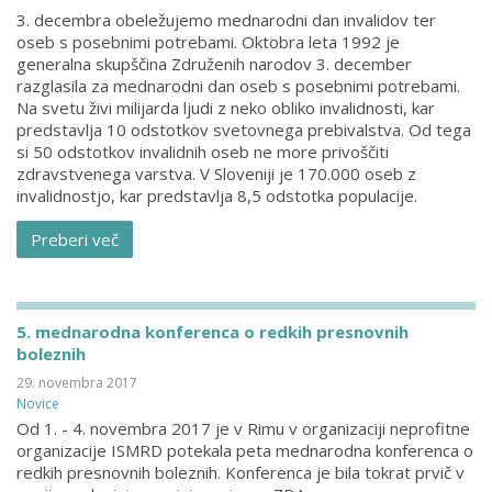
3. decembra obeležujemo mednarodni dan invalidov ter
oseb s posebnimi potrebami. Oktobra leta 1992 je
generalna skupščina Združenih narodov 3. december
razglasila za mednarodni dan oseb s posebnimi potrebami.
Na svetu živi milijarda ljudi z neko obliko invalidnosti, kar
predstavlja 10 odstotkov svetovnega prebivalstva. Od tega
si 50 odstotkov invalidnih oseb ne more privoščiti
zdravstvenega varstva. V Sloveniji je 170.000 oseb z
invalidnostjo, kar predstavlja 8,5 odstotka populacije.
Preberi več
5. mednarodna konferenca o redkih presnovnih
boleznih
29. novembra 2017
Novice
Od 1. - 4. novembra 2017 je v Rimu v organizaciji neprofitne
organizacije ISMRD potekala peta mednarodna konferenca o
redkih presnovnih boleznih. Konferenca je bila tokrat prvič v