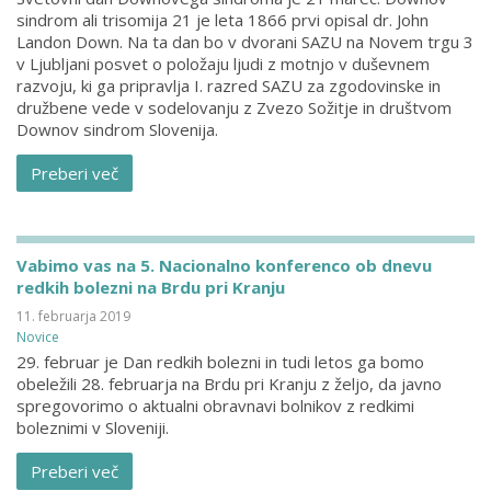
sindrom ali trisomija 21 je leta 1866 prvi opisal dr. John
Landon Down. Na ta dan bo v dvorani SAZU na Novem trgu 3
v Ljubljani posvet o položaju ljudi z motnjo v duševnem
razvoju, ki ga pripravlja I. razred SAZU za zgodovinske in
družbene vede v sodelovanju z Zvezo Sožitje in društvom
Downov sindrom Slovenija.
Preberi več
Vabimo vas na 5. Nacionalno konferenco ob dnevu
redkih bolezni na Brdu pri Kranju
11. februarja 2019
Novice
29. februar je Dan redkih bolezni in tudi letos ga bomo
obeležili 28. februarja na Brdu pri Kranju z željo, da javno
spregovorimo o aktualni obravnavi bolnikov z redkimi
boleznimi v Sloveniji.
Preberi več