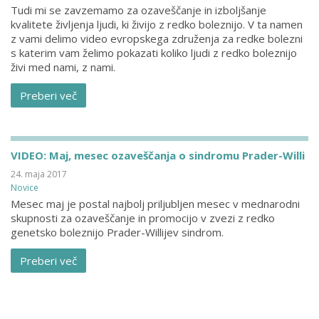
Tudi mi se zavzemamo za ozaveščanje in izboljšanje
kvalitete življenja ljudi, ki živijo z redko boleznijo. V ta namen
z vami delimo video evropskega združenja za redke bolezni
s katerim vam želimo pokazati koliko ljudi z redko boleznijo
živi med nami, z nami.
Preberi več
VIDEO: Maj, mesec ozaveščanja o sindromu Prader-Willi
24. maja 2017
Novice
Mesec maj je postal najbolj priljubljen mesec v mednarodni
skupnosti za ozaveščanje in promocijo v zvezi z redko
genetsko boleznijo Prader-Willijev sindrom.
Preberi več