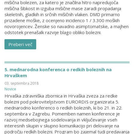
mišična bolezen, za katero je značilna hitro napredujoča
mišična šibkost in izguba mišične mase zaradi propadanja
skeletnih, gladkih in srčnih mišičnih vlaken. DMD primarno
prizadene moške, z ocenjeno incidenco 1 / 3.300 moških
novorojencev. Ženske so navadno asimptomatske, a majhen
odstotek prenašalk razvije blago obliko bolezni.
Preberi več
5. mednarodna konferenca o redkih boleznih na
Hrvaškem
03. septembra 2018
Novice
Hrvaška zdravniška zbornica in Hrvaška zveza za redke
bolezni pod pokroviteljstvom EURORDIS organizirata 5.
mednarodno konferenco o redkih boleznih, ki bo 21. in 22.
septembra v Zagrebu. Pomemben namen konference je
razvoj medsebojnega sodelovanja in vključevanje vseh
interesnih skupin v skupno komunikacijo pri delovanje na
področju redkih bolezni. Program bo zajemal tudi predavanja