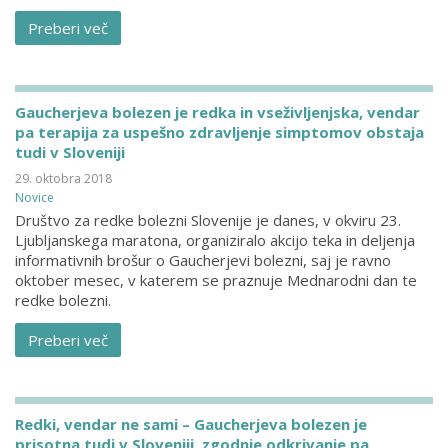
Preberi več
Gaucherjeva bolezen je redka in vseživljenjska, vendar
pa terapija za uspešno zdravljenje simptomov obstaja
tudi v Sloveniji
29. oktobra 2018
Novice
Društvo za redke bolezni Slovenije je danes, v okviru 23.
Ljubljanskega maratona, organiziralo akcijo teka in deljenja
informativnih brošur o Gaucherjevi bolezni, saj je ravno
oktober mesec, v katerem se praznuje Mednarodni dan te
redke bolezni.
Preberi več
Redki, vendar ne sami – Gaucherjeva bolezen je
prisotna tudi v Sloveniji, zgodnje odkrivanje pa