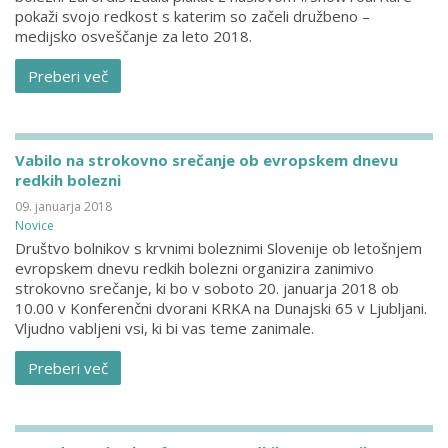
pokaži svojo redkost s katerim so začeli družbeno –
medijsko osveščanje za leto 2018.
Preberi več
Vabilo na strokovno srečanje ob evropskem dnevu
redkih bolezni
09. januarja 2018
Novice
Društvo bolnikov s krvnimi boleznimi Slovenije ob letošnjem
evropskem dnevu redkih bolezni organizira zanimivo
strokovno srečanje, ki bo v soboto 20. januarja 2018 ob
10.00 v Konferenčni dvorani KRKA na Dunajski 65 v Ljubljani.
Vljudno vabljeni vsi, ki bi vas teme zanimale.
Preberi več