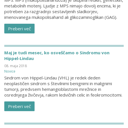
MPS. MPS (mukopolisaharidoza) je skupina redkih, genetskih,
metabolnih motenj. Ljudje z MPS nimajo dovolj encima, ki je
potreben za razgradnjo sestavljenih sladkorjev,
imenovanega mukopolisaharid ali glikozaminoglikan (GAG).
Preberi več
Maj je tudi mesec, ko osveščamo o Sindromu von
Hippel-Lindau
08. maja 2018
Novice
Sindrom von Hippel-Lindau (VHL) je redek deden
neoplastičen sindrom s številnimi benignimi in malignimi
tumorji, predvsem hemangioblastomi mrežnice in
osrednjega živčevja, rakom ledvičnih celic in feokromocitomi.
Preberi več