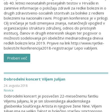
ob 40. letnici neonatalnih presejalnih testov v Hrvaški in
zanimive informacije o položaju zdravili za redke bolezni in o
drugih zdravstveno-socialnih storitvah za bolnike z redkimi
boleznimi na nacionalni ravni. Program konference je v prilogi.
Cilj srečanja je tudi izmenjava znanja, natančnejši vpogled v
organizacijsko strukturo združenj, odnos do pristojnih
institucij, članov in drugih interesnih skupin ter pogovor o
možnosti sodelovanja pri obeležitvi mednarodnega dneva
redkih bolezni leta 2019. Prijave na link http://www.rijetke-
bolesti.hr/konferencija2018-registracija/ Lepo vabljeni.
Preberi več
Dobrodelni koncert Viljem Julijan
24. avgusta 2018
Novice
Dobrodelni koncert je posvečen 22-mesečnemu fantku
Viljemu Julijanu, ki je sin slovenskega akademskega
glasbenika SoulGrega Artista in njegove žene Nine. Viljem
Julijan ima na veliko žalost in bolečino staršev smrtonosno