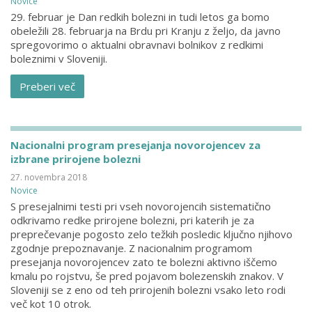
Novice
29. februar je Dan redkih bolezni in tudi letos ga bomo
obeležili 28. februarja na Brdu pri Kranju z željo, da javno
spregovorimo o aktualni obravnavi bolnikov z redkimi
boleznimi v Sloveniji.
Preberi več
Nacionalni program presejanja novorojencev za
izbrane prirojene bolezni
27. novembra 2018
Novice
S presejalnimi testi pri vseh novorojencih sistematično
odkrivamo redke prirojene bolezni, pri katerih je za
preprečevanje pogosto zelo težkih posledic ključno njihovo
zgodnje prepoznavanje. Z nacionalnim programom
presejanja novorojencev zato te bolezni aktivno iščemo
kmalu po rojstvu, še pred pojavom bolezenskih znakov. V
Sloveniji se z eno od teh prirojenih bolezni vsako leto rodi
več kot 10 otrok.