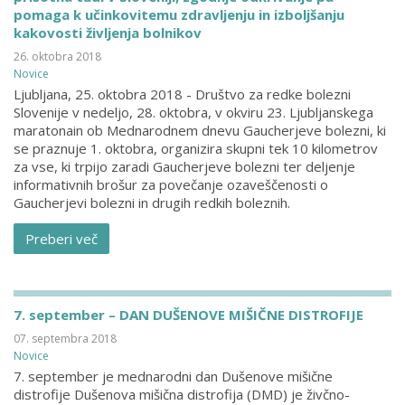
pomaga k učinkovitemu zdravljenju in izboljšanju
kakovosti življenja bolnikov
26. oktobra 2018
Novice
Ljubljana, 25. oktobra 2018 - Društvo za redke bolezni
Slovenije v nedeljo, 28. oktobra, v okviru 23. Ljubljanskega
maratonain ob Mednarodnem dnevu Gaucherjeve bolezni, ki
se praznuje 1. oktobra, organizira skupni tek 10 kilometrov
za vse, ki trpijo zaradi Gaucherjeve bolezni ter deljenje
informativnih brošur za povečanje ozaveščenosti o
Gaucherjevi bolezni in drugih redkih boleznih.
Preberi več
7. september – DAN DUŠENOVE MIŠIČNE DISTROFIJE
07. septembra 2018
Novice
7. september je mednarodni dan Dušenove mišične
distrofije Dušenova mišična distrofija (DMD) je živčno-