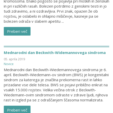
kromosoma. Enako pogosto se pojavlja pri moških in ženskah
in pri različnih rasah. Bolezen potrdimo z genskimi testi in jo
tudi zdravimo, a ni ozdravljiva. Prvi znak, opazen že ob
rojstvu, je oslabelo in ohlapno mišičevje, kasneje pa se
bolezen odraža v slabem apetitu ...
Preberi več
Mednarodni dan Beckwith-Widemannovega sindroma
05. aprila 2019
Novice
Mednarodni dan Beckwith-Wiedemannovega sindroma je 6.
april. Beckwith-Wiedemann-ov sindrom (BWS) je kongenitalni
sindrom za katerega je značilna prekomerna rast in lahko
prizadane vse dele telesa. BWS se pojavi približno enkrat na
vsakih 15.000 rojstev. Velika večina otrok z Beckwith-
Wiedemann-ovim sindromom odraste v zdrave ljudi, njihova
rast in izgled pa se z odraščanjem ščasoma normalizirata.
Preberi več