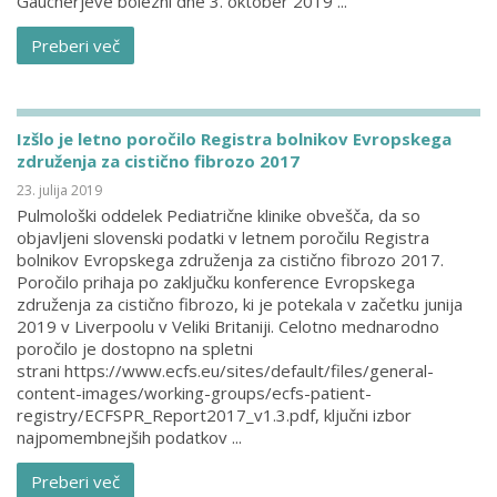
Gaucherjeve bolezni dne 3. oktober 2019 ...
Preberi več
Izšlo je letno poročilo Registra bolnikov Evropskega
združenja za cistično fibrozo 2017
23. julija 2019
Pulmološki oddelek Pediatrične klinike obvešča, da so
objavljeni slovenski podatki v letnem poročilu Registra
bolnikov Evropskega združenja za cistično fibrozo 2017.
Poročilo prihaja po zaključku konference Evropskega
združenja za cistično fibrozo, ki je potekala v začetku junija
2019 v Liverpoolu v Veliki Britaniji. Celotno mednarodno
poročilo je dostopno na spletni
strani https://www.ecfs.eu/sites/default/files/general-
content-images/working-groups/ecfs-patient-
registry/ECFSPR_Report2017_v1.3.pdf, ključni izbor
najpomembnejših podatkov ...
Preberi več