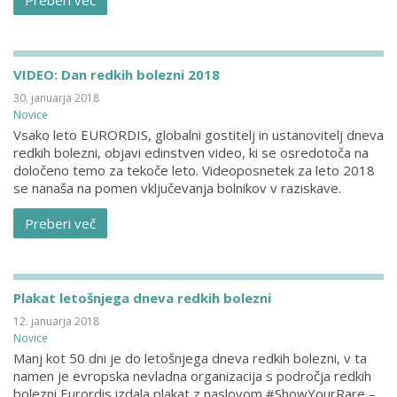
Preberi več
VIDEO: Dan redkih bolezni 2018
30. januarja 2018
Novice
Vsako leto EURORDIS, globalni gostitelj in ustanovitelj dneva
redkih bolezni, objavi edinstven video, ki se osredotoča na
določeno temo za tekoče leto. Videoposnetek za leto 2018
se nanaša na pomen vključevanja bolnikov v raziskave.
Preberi več
Plakat letošnjega dneva redkih bolezni
12. januarja 2018
Novice
Manj kot 50 dni je do letošnjega dneva redkih bolezni, v ta
namen je evropska nevladna organizacija s področja redkih
bolezni Eurordis izdala plakat z naslovom #ShowYourRare –