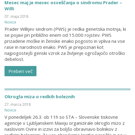
Mesec maj je mesec osveščanja o sindromu Prader –
Willi
07. maja 2018
Novice
Prader Willijev sindrom (PWS) je redka genetska motnja, ki
se pojavi pri približno enem od 15.000 rojstev. PWS
prizadene moške in ženske enako pogosto in vpliva na vse
rase in narodnosti enako. PWS je prepoznan kot
najpogostejši genski vzrok za življenje ogrožajočo otroško
debelost.
Preberi več
Okrogla miza o redkih boleznih
27. marca 2018
Novice
V ponedeljek 26.3. ob 11h so STA – Slovenske tiskovne
agencije v Ljubljanskem Maxiju organizirale okroglo mizo z
naslovom Ovire in izzivi za boljšo obravnavo bolnikov z