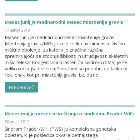
Mesec junij je mednarodni mesec miastenije gravis
17. junija 2019
Mesec junij je mednarodni mesec miastenije gravis.
Miastenija gravis (MG) je zelo redko avtoimunsko živčno
mišično obolenje, za katero je značilna različna,
spreminjajoča se stopnja šibkosti in utrudljivosti skeletnih
mišic telesa. Kongenitalni miastenični sindrom (CMS) je še
veliko redkejša bolezen. Simptomi so podobni oz. lahko bi
rekli enaki kot pri miasteniji gravis. Le, da ne ...
Preberi več
Mesec maj je mesec osveščanja o sindromu Prader Willi
28. maja 2019
Sindrom Prader-Willi (PWS) je kompleksna genetska
bolezen, ki je posledica okvare petnajstega