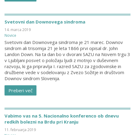
Svetovni dan Downovega sindroma
14. marca 2019
Novice
Svetovni dan Downovega sindroma je 21 marec. Downov
sindrom ali trisomija 21 je leta 1866 prvi opisal dr. John
Landon Down. Na ta dan bo v dvorani SAZU na Novem trgu 3
v Ljubljani posvet o položaju ljudi z motnjo v duševnem
razvoju, ki ga pripravlja I. razred SAZU za zgodovinske in
družbene vede v sodelovanju z Zvezo Sožitje in društvom
Downov sindrom Slovenija.
Preberi več
Vabimo vas na 5. Nacionalno konferenco ob dnevu
redkih bolezni na Brdu pri Kranju
11. februarja 2019