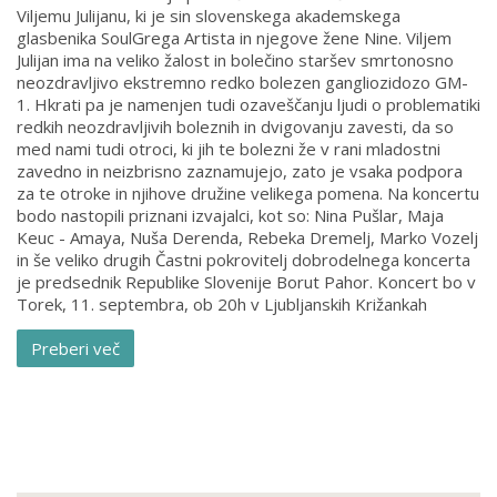
Viljemu Julijanu, ki je sin slovenskega akademskega
glasbenika SoulGrega Artista in njegove žene Nine. Viljem
Julijan ima na veliko žalost in bolečino staršev smrtonosno
neozdravljivo ekstremno redko bolezen gangliozidozo GM-
1. Hkrati pa je namenjen tudi ozaveščanju ljudi o problematiki
redkih neozdravljivih boleznih in dvigovanju zavesti, da so
med nami tudi otroci, ki jih te bolezni že v rani mladostni
zavedno in neizbrisno zaznamujejo, zato je vsaka podpora
za te otroke in njihove družine velikega pomena. Na koncertu
bodo nastopili priznani izvajalci, kot so: Nina Pušlar, Maja
Keuc - Amaya, Nuša Derenda, Rebeka Dremelj, Marko Vozelj
in še veliko drugih Častni pokrovitelj dobrodelnega koncerta
je predsednik Republike Slovenije Borut Pahor. Koncert bo v
Torek, 11. septembra, ob 20h v Ljubljanskih Križankah
Preberi več