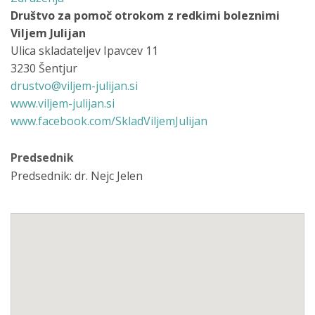
Društvo za pomoč otrokom z redkimi boleznimi
Viljem Julijan
Ulica skladateljev Ipavcev 11
3230 Šentjur
drustvo@viljem-julijan.si
www.viljem-julijan.si
www.facebook.com/SkladViljemJulijan
Predsednik
Predsednik: dr. Nejc Jelen