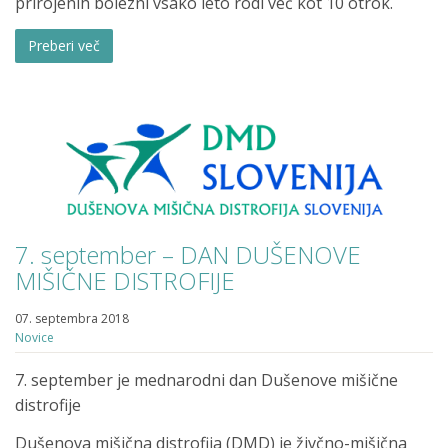
prirojenih bolezni vsako leto rodi več kot 10 otrok.
Preberi več
7. september – DAN DUŠENOVE
MIŠIČNE DISTROFIJE
07. septembra 2018
Novice
7. september je mednarodni dan Dušenove mišične
distrofije
Dušenova mišična distrofija (DMD) je živčno-mišična