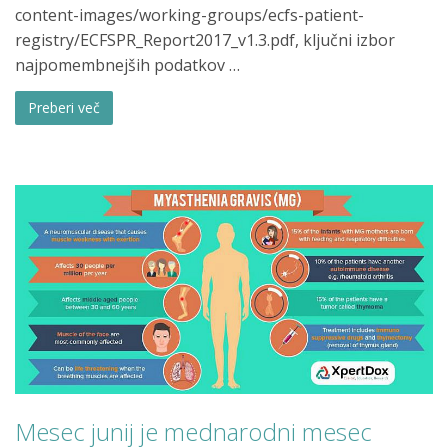
content-images/working-groups/ecfs-patient-
registry/ECFSPR_Report2017_v1.3.pdf, ključni izbor
najpomembnejših podatkov …
Preberi več
Mesec junij je mednarodni mesec