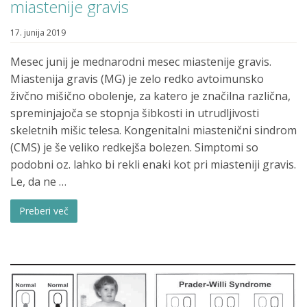
miastenije gravis
17. junija 2019
Mesec junij je mednarodni mesec miastenije gravis.
Miastenija gravis (MG) je zelo redko avtoimunsko
živčno mišično obolenje, za katero je značilna različna,
spreminjajoča se stopnja šibkosti in utrudljivosti
skeletnih mišic telesa. Kongenitalni miastenični sindrom
(CMS) je še veliko redkejša bolezen. Simptomi so
podobni oz. lahko bi rekli enaki kot pri miasteniji gravis.
Le, da ne …
Preberi več