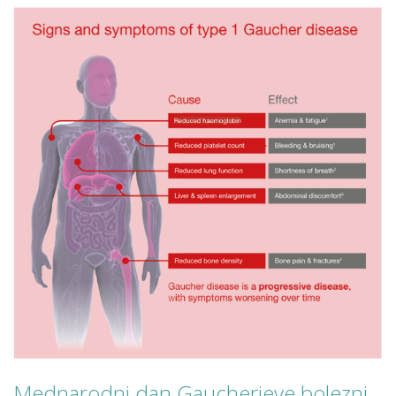
Mednarodni dan Gaucherjeve bolezni