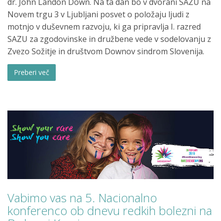
dr. John Landon Down. Na ta dan bo v dvorani SAZU na
Novem trgu 3 v Ljubljani posvet o položaju ljudi z
motnjo v duševnem razvoju, ki ga pripravlja I. razred
SAZU za zgodovinske in družbene vede v sodelovanju z
Zvezo Sožitje in društvom Downov sindrom Slovenija.
Preberi več
Vabimo vas na 5. Nacionalno
konferenco ob dnevu redkih bolezni na