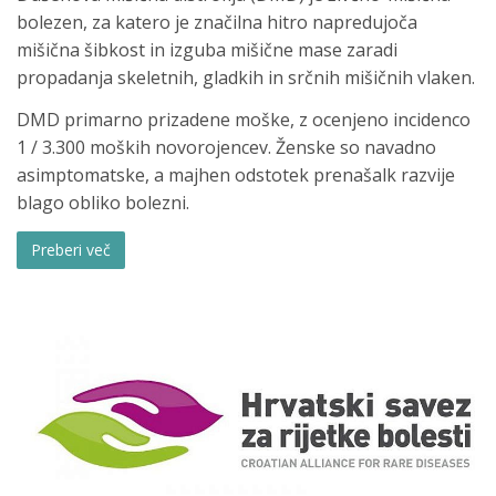
bolezen, za katero je značilna hitro napredujoča
mišična šibkost in izguba mišične mase zaradi
propadanja skeletnih, gladkih in srčnih mišičnih vlaken.
DMD primarno prizadene moške, z ocenjeno incidenco
1 / 3.300 moških novorojencev. Ženske so navadno
asimptomatske, a majhen odstotek prenašalk razvije
blago obliko bolezni.
Preberi več