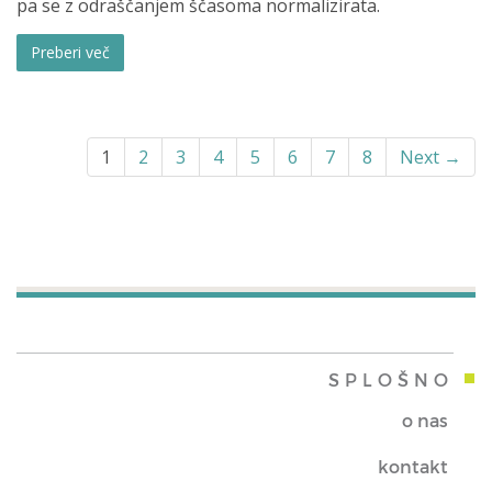
pa se z odraščanjem ščasoma normalizirata.
Preberi več
1
2
3
4
5
6
7
8
Next →
SPLOŠNO
o nas
kontakt