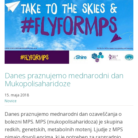
Danes praznujemo mednarodni dan
Mukopolisaharidoze
15. maja 2018
Novice
Danes praznujemo mednarodni dan ozaveščanja o
bolezni MPS. MPS (mukopolisaharidoza) je skupina
redkih, genetskih, metabolnih motenj. Ljudje z MPS
nimajo dovolj encima, ki je potreben za razgradnjo