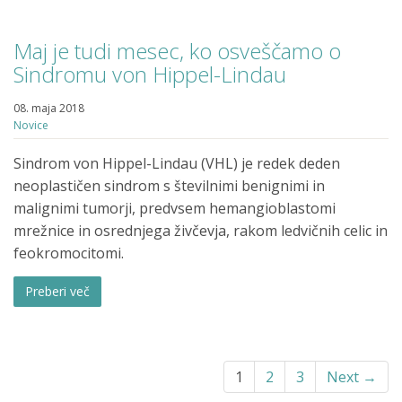
Maj je tudi mesec, ko osveščamo o
Sindromu von Hippel-Lindau
08. maja 2018
Novice
Sindrom von Hippel-Lindau (VHL) je redek deden
neoplastičen sindrom s številnimi benignimi in
malignimi tumorji, predvsem hemangioblastomi
mrežnice in osrednjega živčevja, rakom ledvičnih celic in
feokromocitomi.
Preberi več
1
2
3
Next →