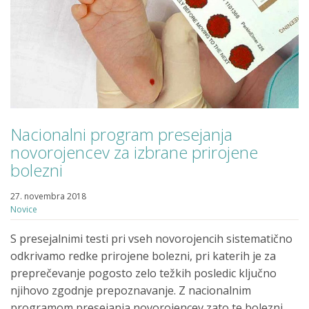
Nacionalni program presejanja
novorojencev za izbrane prirojene
bolezni
27. novembra 2018
Novice
S presejalnimi testi pri vseh novorojencih sistematično
odkrivamo redke prirojene bolezni, pri katerih je za
preprečevanje pogosto zelo težkih posledic ključno
njihovo zgodnje prepoznavanje. Z nacionalnim
programom presejanja novorojencev zato te bolezni