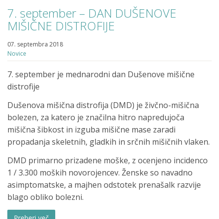
7. september – DAN DUŠENOVE
MIŠIČNE DISTROFIJE
07. septembra 2018
Novice
7. september je mednarodni dan Dušenove mišične
distrofije
Dušenova mišična distrofija (DMD) je živčno-mišična
bolezen, za katero je značilna hitro napredujoča
mišična šibkost in izguba mišične mase zaradi
propadanja skeletnih, gladkih in srčnih mišičnih vlaken.
DMD primarno prizadene moške, z ocenjeno incidenco
1 / 3.300 moških novorojencev. Ženske so navadno
asimptomatske, a majhen odstotek prenašalk razvije
blago obliko bolezni.
Preberi več