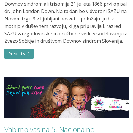
Downov sindrom ali trisomija 21 je leta 1866 prvi opisal
dr. John Landon Down. Na ta dan bo v dvorani SAZU na
Novem trgu 3 v Ljubljani posvet o položaju ljudi z
motnjo v duševnem razvoju, ki ga pripravlja I. razred
SAZU za zgodovinske in družbene vede v sodelovanju z
Zvezo Sožitje in društvom Downov sindrom Slovenija.
Preberi več
Vabimo vas na 5. Nacionalno