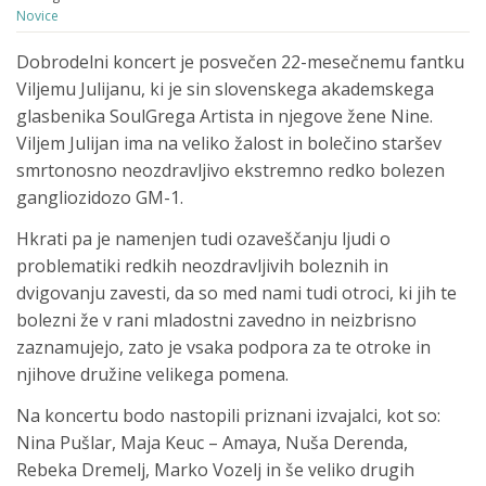
Novice
Dobrodelni koncert je posvečen 22-mesečnemu fantku
Viljemu Julijanu, ki je sin slovenskega akademskega
glasbenika SoulGrega Artista in njegove žene Nine.
Viljem Julijan ima na veliko žalost in bolečino staršev
smrtonosno neozdravljivo ekstremno redko bolezen
gangliozidozo GM-1.
Hkrati pa je namenjen tudi ozaveščanju ljudi o
problematiki redkih neozdravljivih boleznih in
dvigovanju zavesti, da so med nami tudi otroci, ki jih te
bolezni že v rani mladostni zavedno in neizbrisno
zaznamujejo, zato je vsaka podpora za te otroke in
njihove družine velikega pomena.
Na koncertu bodo nastopili priznani izvajalci, kot so:
Nina Pušlar, Maja Keuc – Amaya, Nuša Derenda,
Rebeka Dremelj, Marko Vozelj in še veliko drugih