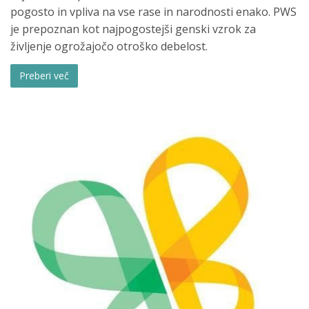
pogosto in vpliva na vse rase in narodnosti enako. PWS
je prepoznan kot najpogostejši genski vzrok za
življenje ogrožajočo otroško debelost.
Preberi več