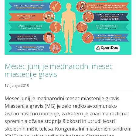
Mesec junij je mednarodni mesec
miastenije gravis
17. junija 2019
Mesec junij je mednarodni mesec miastenije gravis.
Miastenija gravis (MG) je zelo redko avtoimunsko
živčno mišično obolenje, za katero je značilna različna,
spreminjajoča se stopnja šibkosti in utrudljivosti
skeletnih mišic telesa. Kongenitalni miastenični sindrom