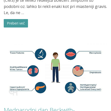
(CMS) je še veliko redkejša bolezen. Simptomi so
podobni oz. lahko bi rekli enaki kot pri miasteniji gravis.
Le, da ne …
Preberi več
Mednarodni dan Beckwith-