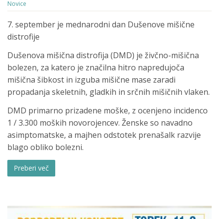
Novice
7. september je mednarodni dan Dušenove mišične
distrofije
Dušenova mišična distrofija (DMD) je živčno-mišična
bolezen, za katero je značilna hitro napredujoča
mišična šibkost in izguba mišične mase zaradi
propadanja skeletnih, gladkih in srčnih mišičnih vlaken.
DMD primarno prizadene moške, z ocenjeno incidenco
1 / 3.300 moških novorojencev. Ženske so navadno
asimptomatske, a majhen odstotek prenašalk razvije
blago obliko bolezni.
Preberi več