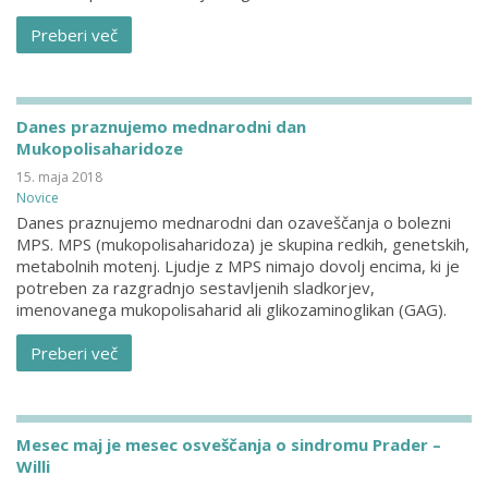
Preberi več
Danes praznujemo mednarodni dan
Mukopolisaharidoze
15. maja 2018
Novice
Danes praznujemo mednarodni dan ozaveščanja o bolezni
MPS. MPS (mukopolisaharidoza) je skupina redkih, genetskih,
metabolnih motenj. Ljudje z MPS nimajo dovolj encima, ki je
potreben za razgradnjo sestavljenih sladkorjev,
imenovanega mukopolisaharid ali glikozaminoglikan (GAG).
Preberi več
Mesec maj je mesec osveščanja o sindromu Prader –
Willi