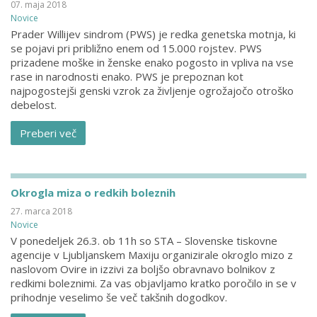
07. maja 2018
Novice
Prader Willijev sindrom (PWS) je redka genetska motnja, ki
se pojavi pri približno enem od 15.000 rojstev. PWS
prizadene moške in ženske enako pogosto in vpliva na vse
rase in narodnosti enako. PWS je prepoznan kot
najpogostejši genski vzrok za življenje ogrožajočo otroško
debelost.
Preberi več
Okrogla miza o redkih boleznih
27. marca 2018
Novice
V ponedeljek 26.3. ob 11h so STA – Slovenske tiskovne
agencije v Ljubljanskem Maxiju organizirale okroglo mizo z
naslovom Ovire in izzivi za boljšo obravnavo bolnikov z
redkimi boleznimi. Za vas objavljamo kratko poročilo in se v
prihodnje veselimo še več takšnih dogodkov.