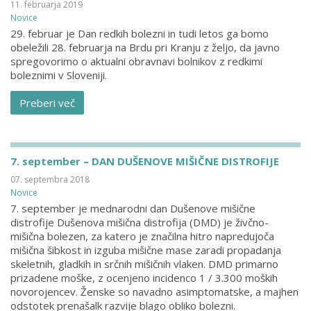
11. februarja 2019
Novice
29. februar je Dan redkih bolezni in tudi letos ga bomo
obeležili 28. februarja na Brdu pri Kranju z željo, da javno
spregovorimo o aktualni obravnavi bolnikov z redkimi
boleznimi v Sloveniji.
Preberi več
7. september – DAN DUŠENOVE MIŠIČNE DISTROFIJE
07. septembra 2018
Novice
7. september je mednarodni dan Dušenove mišične
distrofije Dušenova mišična distrofija (DMD) je živčno-
mišična bolezen, za katero je značilna hitro napredujoča
mišična šibkost in izguba mišične mase zaradi propadanja
skeletnih, gladkih in srčnih mišičnih vlaken. DMD primarno
prizadene moške, z ocenjeno incidenco 1 / 3.300 moških
novorojencev. Ženske so navadno asimptomatske, a majhen
odstotek prenašalk razvije blago obliko bolezni.