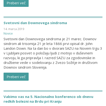
Preberi več
Svetovni dan Downovega sindroma
14. marca 2019
Novice
Svetovni dan Downovega sindroma je 21 marec. Downov
sindrom ali trisomija 21 je leta 1866 prvi opisal dr. John
Landon Down. Na ta dan bo v dvorani SAZU na Novem trgu 3
v Ljubljani posvet o položaju ljudi z motnjo v duševnem
razvoju, ki ga pripravlja I. razred SAZU za zgodovinske in
družbene vede v sodelovanju z Zvezo Sožitje in društvom
Downov sindrom Slovenija.
Preberi več
Vabimo vas na 5. Nacionalno konferenco ob dnevu
redkih bolezni na Brdu pri Kranju