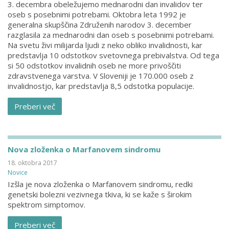
3. decembra obeležujemo mednarodni dan invalidov ter
oseb s posebnimi potrebami. Oktobra leta 1992 je
generalna skupščina Združenih narodov 3. december
razglasila za mednarodni dan oseb s posebnimi potrebami.
Na svetu živi milijarda ljudi z neko obliko invalidnosti, kar
predstavlja 10 odstotkov svetovnega prebivalstva. Od tega
si 50 odstotkov invalidnih oseb ne more privoščiti
zdravstvenega varstva. V Sloveniji je 170.000 oseb z
invalidnostjo, kar predstavlja 8,5 odstotka populacije.
Preberi več
Nova zloženka o Marfanovem sindromu
18. oktobra 2017
Novice
Izšla je nova zloženka o Marfanovem sindromu, redki
genetski bolezni vezivnega tkiva, ki se kaže s širokim
spektrom simptomov.
Preberi več