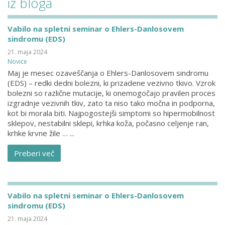
iz bloga
Vabilo na spletni seminar o Ehlers-Danlosovem
sindromu (EDS)
21. maja 2024
Novice
Maj je mesec ozaveščanja o Ehlers-Danlosovem sindromu
(EDS) – redki dedni bolezni, ki prizadene vezivno tkivo. Vzrok
bolezni so različne mutacije, ki onemogočajo pravilen proces
izgradnje vezivnih tkiv, zato ta niso tako močna in podporna,
kot bi morala biti. Najpogostejši simptomi so hipermobilnost
sklepov, nestabilni sklepi, krhka koža, počasno celjenje ran,
krhke krvne žile … ...
Preberi več
Vabilo na spletni seminar o Ehlers-Danlosovem
sindromu (EDS)
21. maja 2024