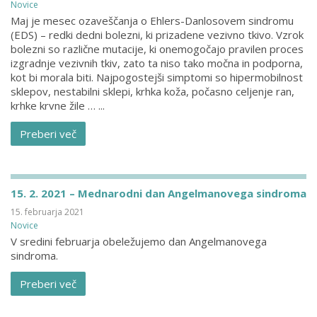
Novice
Maj je mesec ozaveščanja o Ehlers-Danlosovem sindromu
(EDS) – redki dedni bolezni, ki prizadene vezivno tkivo. Vzrok
bolezni so različne mutacije, ki onemogočajo pravilen proces
izgradnje vezivnih tkiv, zato ta niso tako močna in podporna,
kot bi morala biti. Najpogostejši simptomi so hipermobilnost
sklepov, nestabilni sklepi, krhka koža, počasno celjenje ran,
krhke krvne žile … ...
Preberi več
15. 2. 2021 – Mednarodni dan Angelmanovega sindroma
15. februarja 2021
Novice
V sredini februarja obeležujemo dan Angelmanovega
sindroma.
Preberi več