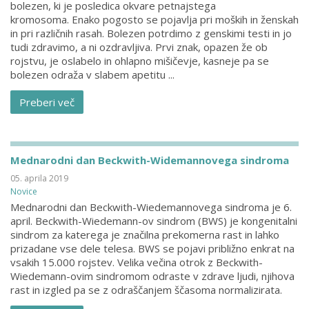
bolezen, ki je posledica okvare petnajstega
kromosoma. Enako pogosto se pojavlja pri moških in ženskah
in pri različnih rasah. Bolezen potrdimo z genskimi testi in jo
tudi zdravimo, a ni ozdravljiva. Prvi znak, opazen že ob
rojstvu, je oslabelo in ohlapno mišičevje, kasneje pa se
bolezen odraža v slabem apetitu ...
Preberi več
Mednarodni dan Beckwith-Widemannovega sindroma
05. aprila 2019
Novice
Mednarodni dan Beckwith-Wiedemannovega sindroma je 6.
april. Beckwith-Wiedemann-ov sindrom (BWS) je kongenitalni
sindrom za katerega je značilna prekomerna rast in lahko
prizadane vse dele telesa. BWS se pojavi približno enkrat na
vsakih 15.000 rojstev. Velika večina otrok z Beckwith-
Wiedemann-ovim sindromom odraste v zdrave ljudi, njihova
rast in izgled pa se z odraščanjem ščasoma normalizirata.