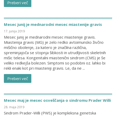
Preberi več
Mesec junij je mednarodni mesec miastenije gravis
17. junija 2019
Mesec junij je mednarodni mesec miastenije gravis.
Miastenija gravis (MG) je zelo redko avtoimunsko živčno
mišično obolenje, za katero je značilna različna,
spreminjajoča se stopnja šibkosti in utrudljivosti skeletnih
mišic telesa. Kongenitalni miastenični sindrom (CMS) je še
veliko redkejša bolezen. Simptomi so podobni oz. lahko bi
rekli enaki kot pri miasteniji gravis. Le, da ne ...
Preberi več
Mesec maj je mesec osveščanja o sindromu Prader Willi
28. maja 2019
Sindrom Prader-Willi (PWS) je kompleksna genetska