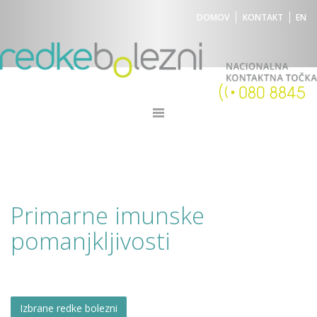
DOMOV
KONTAKT
EN
Primarne imunske
pomanjkljivosti
Izbrane redke bolezni