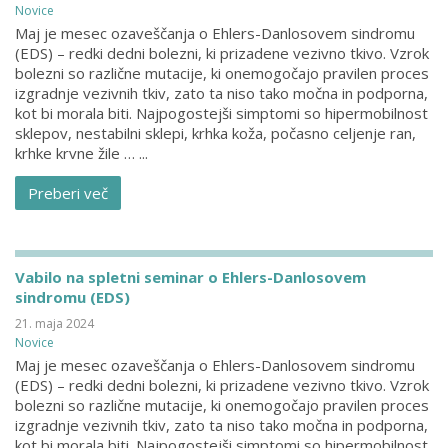
Novice
Maj je mesec ozaveščanja o Ehlers-Danlosovem sindromu
(EDS) – redki dedni bolezni, ki prizadene vezivno tkivo. Vzrok
bolezni so različne mutacije, ki onemogočajo pravilen proces
izgradnje vezivnih tkiv, zato ta niso tako močna in podporna,
kot bi morala biti. Najpogostejši simptomi so hipermobilnost
sklepov, nestabilni sklepi, krhka koža, počasno celjenje ran,
krhke krvne žile … ...
Preberi več
Vabilo na spletni seminar o Ehlers-Danlosovem
sindromu (EDS)
21. maja 2024
Novice
Maj je mesec ozaveščanja o Ehlers-Danlosovem sindromu
(EDS) – redki dedni bolezni, ki prizadene vezivno tkivo. Vzrok
bolezni so različne mutacije, ki onemogočajo pravilen proces
izgradnje vezivnih tkiv, zato ta niso tako močna in podporna,
kot bi morala biti. Najpogostejši simptomi so hipermobilnost