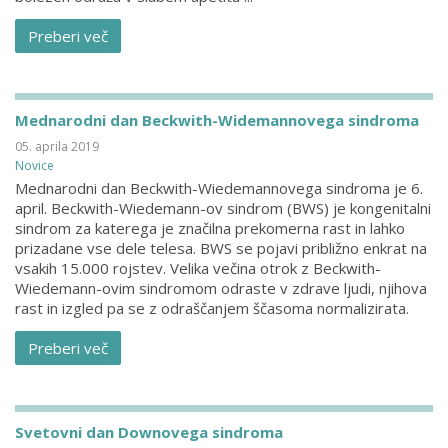
Preberi več
Mednarodni dan Beckwith-Widemannovega sindroma
05. aprila 2019
Novice
Mednarodni dan Beckwith-Wiedemannovega sindroma je 6.
april. Beckwith-Wiedemann-ov sindrom (BWS) je kongenitalni
sindrom za katerega je značilna prekomerna rast in lahko
prizadane vse dele telesa. BWS se pojavi približno enkrat na
vsakih 15.000 rojstev. Velika večina otrok z Beckwith-
Wiedemann-ovim sindromom odraste v zdrave ljudi, njihova
rast in izgled pa se z odraščanjem ščasoma normalizirata.
Preberi več
Svetovni dan Downovega sindroma