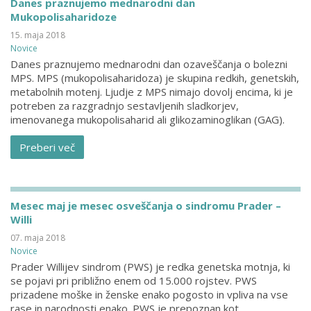
Danes praznujemo mednarodni dan
Mukopolisaharidoze
15. maja 2018
Novice
Danes praznujemo mednarodni dan ozaveščanja o bolezni
MPS. MPS (mukopolisaharidoza) je skupina redkih, genetskih,
metabolnih motenj. Ljudje z MPS nimajo dovolj encima, ki je
potreben za razgradnjo sestavljenih sladkorjev,
imenovanega mukopolisaharid ali glikozaminoglikan (GAG).
Preberi več
Mesec maj je mesec osveščanja o sindromu Prader –
Willi
07. maja 2018
Novice
Prader Willijev sindrom (PWS) je redka genetska motnja, ki
se pojavi pri približno enem od 15.000 rojstev. PWS
prizadene moške in ženske enako pogosto in vpliva na vse
rase in narodnosti enako. PWS je prepoznan kot