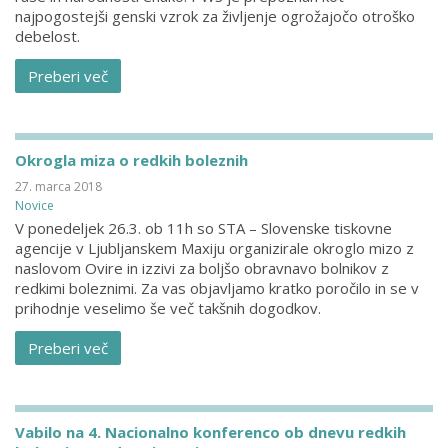
najpogostejši genski vzrok za življenje ogrožajočo otroško
debelost.
Preberi več
Okrogla miza o redkih boleznih
27. marca 2018
Novice
V ponedeljek 26.3. ob 11h so STA – Slovenske tiskovne
agencije v Ljubljanskem Maxiju organizirale okroglo mizo z
naslovom Ovire in izzivi za boljšo obravnavo bolnikov z
redkimi boleznimi. Za vas objavljamo kratko poročilo in se v
prihodnje veselimo še več takšnih dogodkov.
Preberi več
Vabilo na 4. Nacionalno konferenco ob dnevu redkih