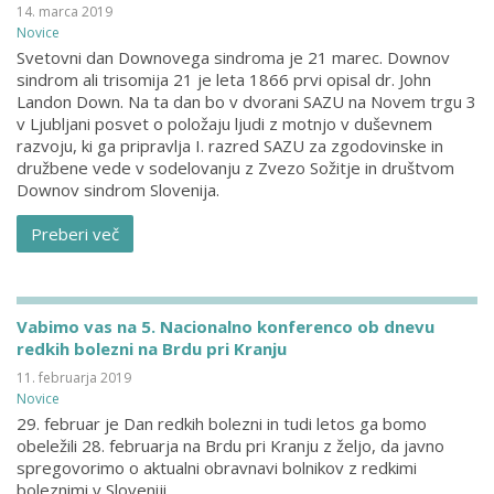
14. marca 2019
Novice
Svetovni dan Downovega sindroma je 21 marec. Downov
sindrom ali trisomija 21 je leta 1866 prvi opisal dr. John
Landon Down. Na ta dan bo v dvorani SAZU na Novem trgu 3
v Ljubljani posvet o položaju ljudi z motnjo v duševnem
razvoju, ki ga pripravlja I. razred SAZU za zgodovinske in
družbene vede v sodelovanju z Zvezo Sožitje in društvom
Downov sindrom Slovenija.
Preberi več
Vabimo vas na 5. Nacionalno konferenco ob dnevu
redkih bolezni na Brdu pri Kranju
11. februarja 2019
Novice
29. februar je Dan redkih bolezni in tudi letos ga bomo
obeležili 28. februarja na Brdu pri Kranju z željo, da javno
spregovorimo o aktualni obravnavi bolnikov z redkimi
boleznimi v Sloveniji.