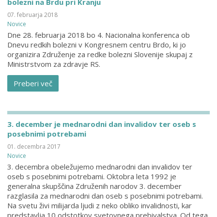
bolezni na Brdu pri Kranju
07. februarja 2018
Novice
Dne 28. februarja 2018 bo 4. Nacionalna konferenca ob
Dnevu redkih bolezni v Kongresnem centru Brdo, ki jo
organizira Združenje za redke bolezni Slovenije skupaj z
Ministrstvom za zdravje RS.
Preberi več
3. december je mednarodni dan invalidov ter oseb s
posebnimi potrebami
01. decembra 2017
Novice
3. decembra obeležujemo mednarodni dan invalidov ter
oseb s posebnimi potrebami. Oktobra leta 1992 je
generalna skupščina Združenih narodov 3. december
razglasila za mednarodni dan oseb s posebnimi potrebami.
Na svetu živi milijarda ljudi z neko obliko invalidnosti, kar
predstavlja 10 odstotkov svetovnega prebivalstva. Od tega