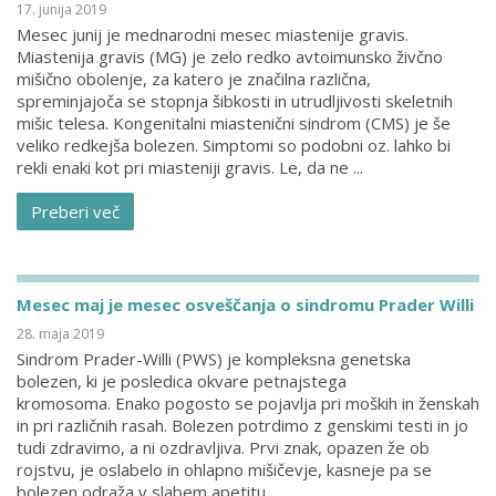
17. junija 2019
Mesec junij je mednarodni mesec miastenije gravis.
Miastenija gravis (MG) je zelo redko avtoimunsko živčno
mišično obolenje, za katero je značilna različna,
spreminjajoča se stopnja šibkosti in utrudljivosti skeletnih
mišic telesa. Kongenitalni miastenični sindrom (CMS) je še
veliko redkejša bolezen. Simptomi so podobni oz. lahko bi
rekli enaki kot pri miasteniji gravis. Le, da ne ...
Preberi več
Mesec maj je mesec osveščanja o sindromu Prader Willi
28. maja 2019
Sindrom Prader-Willi (PWS) je kompleksna genetska
bolezen, ki je posledica okvare petnajstega
kromosoma. Enako pogosto se pojavlja pri moških in ženskah
in pri različnih rasah. Bolezen potrdimo z genskimi testi in jo
tudi zdravimo, a ni ozdravljiva. Prvi znak, opazen že ob
rojstvu, je oslabelo in ohlapno mišičevje, kasneje pa se
bolezen odraža v slabem apetitu ...