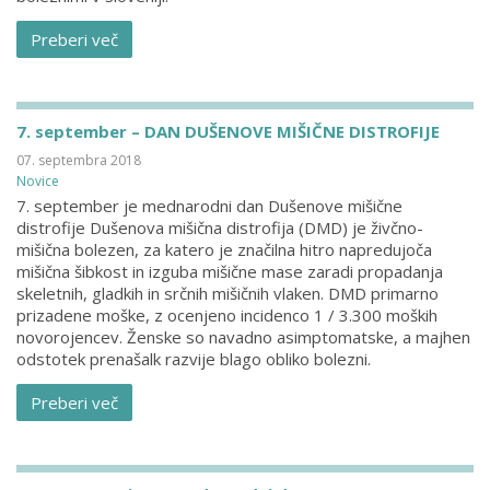
Preberi več
7. september – DAN DUŠENOVE MIŠIČNE DISTROFIJE
07. septembra 2018
Novice
7. september je mednarodni dan Dušenove mišične
distrofije Dušenova mišična distrofija (DMD) je živčno-
mišična bolezen, za katero je značilna hitro napredujoča
mišična šibkost in izguba mišične mase zaradi propadanja
skeletnih, gladkih in srčnih mišičnih vlaken. DMD primarno
prizadene moške, z ocenjeno incidenco 1 / 3.300 moških
novorojencev. Ženske so navadno asimptomatske, a majhen
odstotek prenašalk razvije blago obliko bolezni.
Preberi več